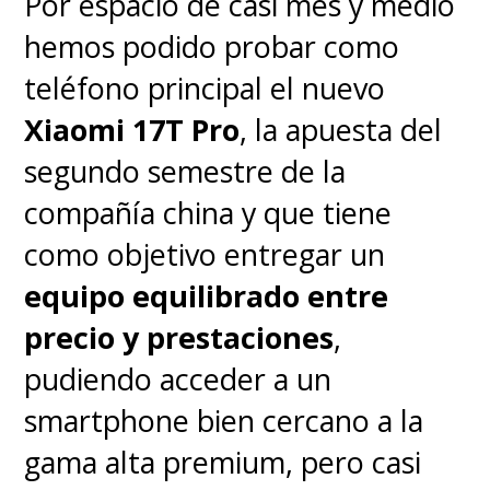
Por espacio de casi mes y medio
suelen destacar en fotografía de
hemos podido probar como
detalle. La cámara frontal de 32
teléfono principal el nuevo
MP graba en 4K y ofrece selfies
Xiaomi 17T Pro
, la apuesta del
nítidas que cumplen.
segundo semestre de la
compañía china y que tiene
como objetivo entregar un
equipo equilibrado entre
precio y prestaciones
,
pudiendo acceder a un
smartphone bien cercano a la
gama alta premium, pero casi