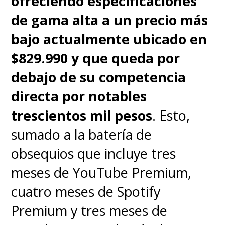
ofreciendo especificaciones
de gama alta a un precio más
Sin carga inalámbrica.
bajo actualmente ubicado en
$829.990 y que queda por
El ultra gran angular podría
debajo de su competencia
ser más consistente.
directa por notables
trescientos mil pesos
. Esto,
Almacenamiento UFS 2.2,
sumado a la batería de
algo limitado frente a rivales.
obsequios que incluye tres
Baja cantidad de actualizaciones
meses de YouTube Premium,
de sistema operativo.
cuatro meses de Spotify
Premium y tres meses de