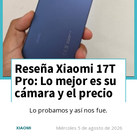
Este edge 60 fusion integra el
Reseña Xiaomi 17T
procesador
MediaTek
Pro: Lo mejor es su
Dimensity 7300
, acompañado
cámara y el precio
por
8 GB de RAM LPDDR4X y
Lo probamos y así nos fue.
256 GB de almacenamiento
UFS 2.2
. En nuestras pruebas, el
Miércoles 5 de agosto de 2026
XIAOMI
rendimiento fue fluido en