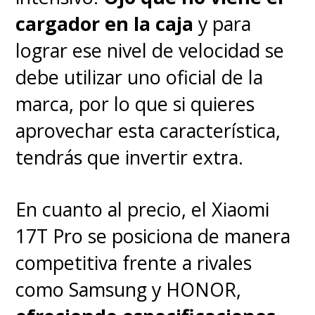
cargador en la caja
y para
Buen rendimiento general y
lograr ese nivel de velocidad se
autonomía sólida.
debe utilizar uno oficial de la
marca, por lo que si quieres
IA integrada que realmente
aprovechar esta característica,
aporta.
tendrás que invertir extra.
Cargador rápido incluido en
En cuanto al precio, el Xiaomi
la caja.
17T Pro se posiciona de manera
competitiva frente a rivales
Lo malo
como Samsung y HONOR,