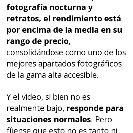
fotografía nocturna y
pantalla en 120 Hz el consumo
retratos, el rendimiento está
está bien optimizado. Y sí,
por encima de la media en su
incluye cargador de 68W en la
rango de precio
,
caja
, que permite recuperar una
consolidándose como uno de los
jornada completa en menos de
mejores apartados fotográficos
10 minutos.
No hay carga
de la gama alta accesible.
inalámbrica
, pero la velocidad
compensa.
Y el video, si bien no es
realmente bajo,
responde para
En resumen, con el edge 60
situaciones normales
. Pero
fusion estamos ante una
buena
fíjense que esto no es tanto ni
apuesta de Motorola para el