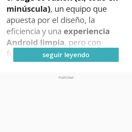
minúscula)
, un equipo que
apuesta por el diseño, la
eficiencia y una
experiencia
Android limpia
, pero con
funciones de inteligencia
seguir leyendo
artificial que realmente aportan.
Lo probamos y, aunque no
apunta a ser un flagship,
entrega más de lo que cuesta.
Sin duda alguna, el diseño es
uno de sus puntos fuertes. Con