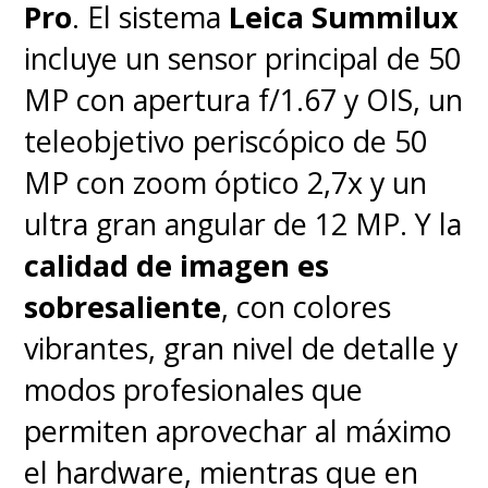
Pro
. El sistema
Leica Summilux
incluye un sensor principal de 50
MP con apertura f/1.67 y OIS, un
teleobjetivo periscópico de 50
MP con zoom óptico 2,7x y un
ultra gran angular de 12 MP. Y la
calidad de imagen es
sobresaliente
, con colores
En cuanto a su autonomía, la
vibrantes, gran nivel de detalle y
batería de 5.200 mAh
rinde
modos profesionales que
bien y nos dio entre
un día y
permiten aprovechar al máximo
medio y dos días de uso
el hardware, mientras que en
moderado
e incluso con la