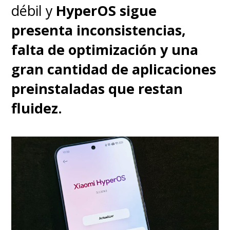
notificaciones), Pay Attention
débil y
HyperOS sigue
(transcripción de reuniones) y
presenta inconsistencias,
Style Sync (fondos de pantalla
falta de optimización y una
personalizados)
. Todo funciona
gran cantidad de aplicaciones
de forma fluida y sin agotar la
preinstaladas que restan
batería.
fluidez.
Sin embargo,
Motorola cayó en
esto de "recomendar" ciertas
aplicaciones al iniciar el
equipo
, algo que
indudablemente le resta puntos