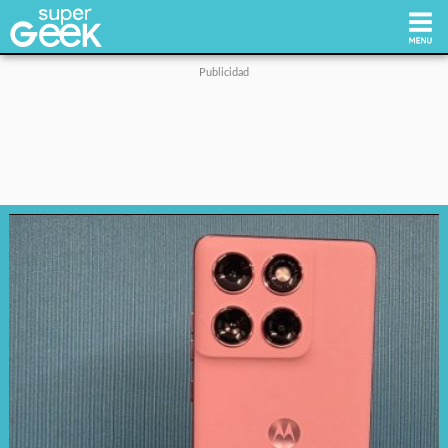
Inicio
Tecnología
Videojuegos
Reviews
Cultura Pop
Streaming
Síguenos: