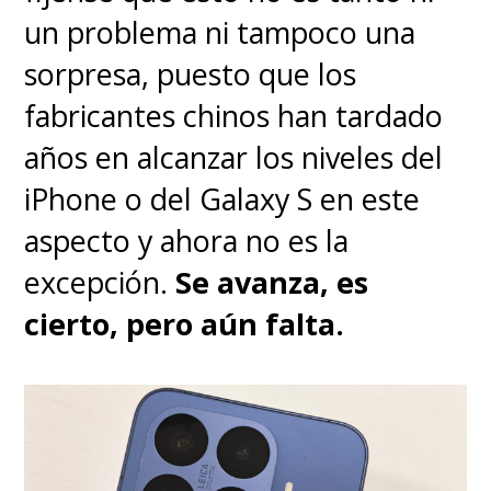
un problema ni tampoco una
pobladísimo mercado de la
sorpresa, puesto que los
gama media
y tiene lo
fabricantes chinos han tardado
suficiente para destacar
años en alcanzar los niveles del
partiendo por un
llamativo
iPhone o del Galaxy S en este
diseño exterior y una probada
aspecto y ahora no es la
usabilidad interior
.
Punto
excepción.
Se avanza, es
positivo que agregue buenas
cierto, pero aún falta.
funciones de IA
, pero
punto
negativo a sus pocas
actualizaciones de sistema
operativo
en comparación a la