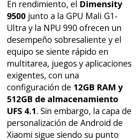
En rendimiento, el
Dimensity
9500
junto a la GPU Mali G1-
Ultra y la NPU 990 ofrecen un
desempeño sobresaliente y el
La capa
Hello UI sobre Android
equipo se siente rápido en
15
mantiene la experiencia
multitarea, juegos y aplicaciones
limpia, sin bloatware y con
exigentes, con una
funciones propias como Moto
configuración de
12GB RAM y
Secure, Family Space y Moto
512GB de almacenamiento
Gametime. Además, integra
UFS 4.1
. Sin embargo, la capa de
herramientas de IA como
Catch
personalización de Android de
Me Up (resumen de
Xiaomi sigue siendo su punto