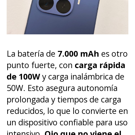
competencia. Su precio actual
en Chile es de
$349.990
, pero si
se busca bien seguro lo
encuentran más bajo.
La batería de
7.000 mAh
es otro
Lo bueno
punto fuerte, con
carga rápida
de 100W
y carga inalámbrica de
Diseño liviano, curvo y con
50W. Esto asegura autonomía
acabados premium.
prolongada y tiempos de carga
reducidos, lo que lo convierte en
Pantalla brillante y validada
un dispositivo confiable para uso
por Pantone.
intensivo.
Ojo que no viene el