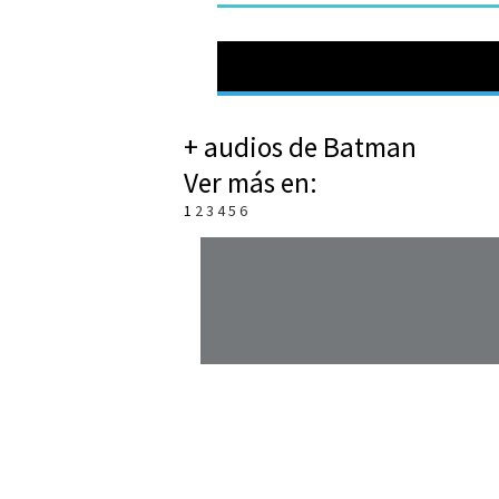
+ audios de Batman
Ver más en:
1
2
3
4
5
6