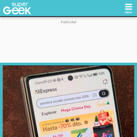
Inicio
Tecnología
Videojuegos
Reviews
Cultura Pop
Streaming
Síguenos: