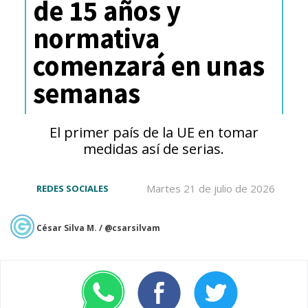
de 15 años y
de noviembre)
con descuentos
normativa
de hasta 80% y la temporada de
comenzará en unas
Black Friday (20 de noviembre
semanas
al 3 de diciembre)
con ofertas
que también alcanzan hasta un
El primer país de la UE en tomar
80% de descuento.
medidas así de serias.
Martes 21 de julio de 2026
REDES SOCIALES
César Silva M. / @csarsilvam