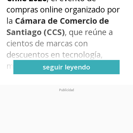
compras online organizado por
la
Cámara de Comercio de
Santiago (CCS)
, que reúne a
cientos de marcas con
descuentos en tecnología,
moda, hogar y viajes.
seguir leyendo
¿Cómo operan las estafas con
códigos QR durante el
CyberDay?
El aumento en el flujo de
entregas a domicilio durante el