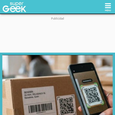
Inicio
Tecnología
Videojuegos
Reviews
Cultura Pop
Streaming
Síguenos: