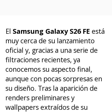
Ingresa a
Configuración
.
Selecciona
Red celular
.
Entra en
Llamadas por Wi-Fi
.
El
Samsung Galaxy S26 FE
está
Activa la opción
En este iPhone
muy cerca de su lanzamiento
y confirma en
Activar
.
oficial y, gracias a una serie de
En
Android
, el proceso es
filtraciones recientes, ya
similar:
conocemos su aspecto final,
aunque con pocas sorpresas en
Entra en
Ajustes
.
su diseño.
Tras la aparición de
Elige
Conexiones
o
Redes
renders preliminares y
móviles
(según el modelo de tu
wallpapers extraídos de su