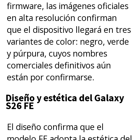
dispositivo).
firmware, las imágenes oficiales
Habilita la opción
Llamadas Wi-
en alta resolución confirman
Fi
.
que el dispositivo llegará en tres
variantes de color: negro, verde
y púrpura, cuyos nombres
comerciales definitivos aún
están por confirmarse.
Diseño y estética del Galaxy
S26 FE
El diseño confirma que el
modelo FE adopta la estética del