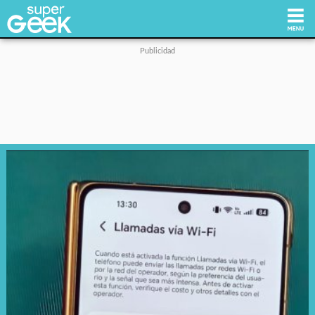
Inicio
Tecnología
Videojuegos
Reviews
Cultura Pop
Streaming
Síguenos: