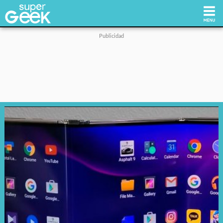
Inicio
Tecnología
Videojuegos
Reviews
Cultura Pop
Streaming
Síguenos: