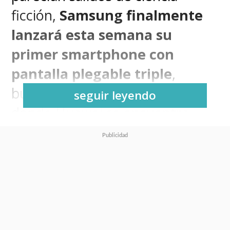
ficción,
Samsung finalmente
lanzará esta semana su
primer smartphone con
pantalla plegable triple
,
buscando meterse en un área
seguir leyendo
donde Huawei se encuentra
corriendo completamente solo y
ya va en su segunda versión de
Mate XT. Su estreno será en
medio de la cumbre APEC que
se desarrollará en Corea.