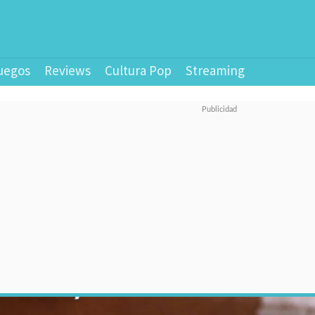
uegos
Reviews
Cultura Pop
Streaming