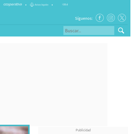
•
•
Síguenos: