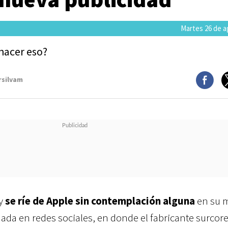
Martes 26 de a
hacer eso?
rsilvam
 y
se ríe de Apple sin contemplación alguna
en su 
nada en redes sociales, en donde el fabricante surcor