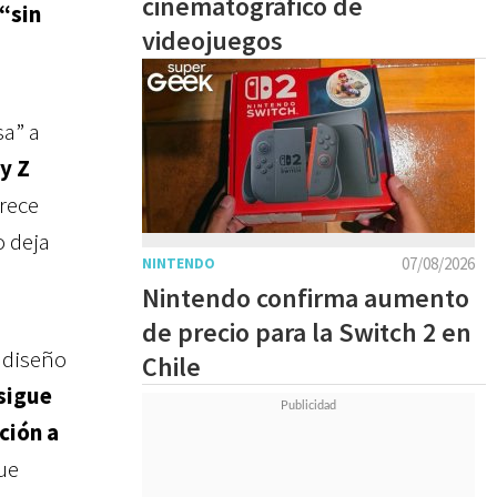
cinematográfico de
“sin
videojuegos
sa” a
y Z
arece
o deja
07/08/2026
NINTENDO
Nintendo confirma aumento
de precio para la Switch 2 en
 diseño
Chile
sigue
ción a
que