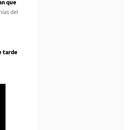
an que
onías del
e tarde