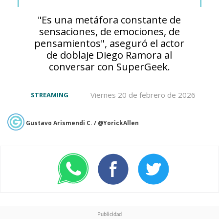
mismo estudio de animación
"Es una metáfora constante de
sensaciones, de emociones, de
de
Chainsaw Man
y
Jujutsu
pensamientos", aseguró el actor
Kaisen
-, este remake fue uno de
de doblaje Diego Ramora al
conversar con SuperGeek.
los protagonistas de la
infame
filtración de títulos de
Viernes 20 de febrero de 2026
STREAMING
animación de afectó al gigante
del streamin
g
, lo cual no
Gustavo Arismendi C. / @YorickAllen
impactó a su estreno. La serie es
dirigida por
Kōnosuke Uda
(
One
Piece: Dead End, DAYS
), teniendo
a
Kimiko Ueno
(
Tragones y