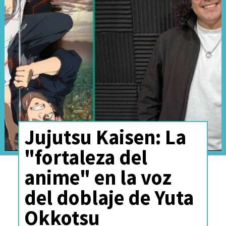
Tal como estaba en los planes
iniciales,
la nueva versión de
Jujutsu Kaisen: La
Ranma 1/2
debutará el
"fortaleza del
próximo 5 de octubre en
anime" en la voz
Netflix
.
del doblaje de Yuta
Okkotsu
Producido por
MAPPA
-sí, el