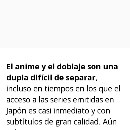
— Netflix Latinoamérica (@NetflixLAT)
August 24, 2024
El manga original debutó en
agosto de 1987 en la
Weekly
Shōnen Sunday
de Shogakukan y
El anime y el doblaje son una
su serialización se extendió
dupla difícil de separar
,
hasta marzo de 1996, reuniendo
incluso en tiempos en los que el
38 volumenes. Su primera
acceso a las series emitidas en
adaptación al anime, la cual
Japón es casi inmediato y con
vimos por primera vez en
subtítulos de gran calidad. Aún
televisión abierta en los 90 (
¡sin