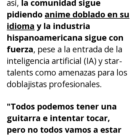
así,
la comunidad sigue
censura!
), se emitió entre 1989
pidiendo
anime doblado en su
y 1992 en Japón sumando 161
idioma
y la industria
episodios producidos por
Studio
hispanoamericana sigue con
Deen
.
fuerza
, pese a la entrada de la
inteligencia artificial (IA) y star-
Eso sí, lo que muchos no saben
talents como amenazas para los
es que solo 18 episodios de la
doblajistas profesionales.
serie corresponden a
Ranma
1/2
y todos los demás a
Ranma
"Todos podemos tener una
1/2 Nettōhen
, una división de la
guitarra e intentar tocar,
que no dio cuenta la emisión en
pero no todos vamos a estar
occidente. Sumemos a ello tres