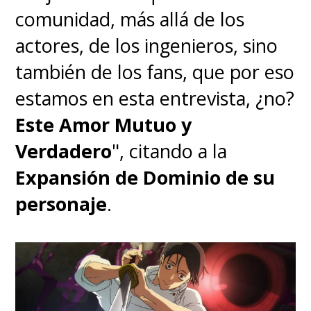
en mujer y oso panda -
comunidad, más allá de los
respectivamente- con el agua
actores, de los ingenieros, sino
fría y ese será tan solo el
también de los fans, que por eso
inicio de una serie de
estamos en esta entrevista, ¿no?
situaciones cómicas,
Este Amor Mutuo y
hilarantes y románticas que
Verdadero
", citando a la
tendrán al centro a Ranma y
Expansión de Dominio de su
Akane
, a quienes
no les atrae
personaje
.
la idea de estar
comprometidos...
¿o
sí?