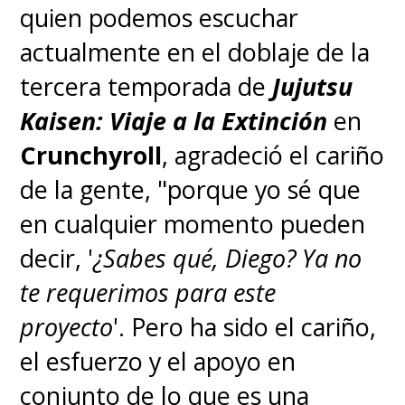
quien podemos escuchar
que busca suceder a su padre
actualmente en el doblaje de la
como cabeza del dojo familiar,
tercera temporada de
Jujutsu
quien fue comprometida -sin su
Kaisen: Viaje a la Extinción
en
consentimiento- con Ranma. Ah,
Crunchyroll
, agradeció el cariño
los padres de esta historia,
¡los
de la gente, "porque yo sé que
peores!
en cualquier momento pueden
decir, '
¿Sabes qué, Diego? Ya no
Al regresar a Japón junto a su
te requerimos para este
padre Genma y llegar al dojo,
la
proyecto
'. Pero ha sido el cariño,
familia Tendo no tarda en
el esfuerzo y el apoyo en
descubrir que se transformar
conjunto de lo que es una