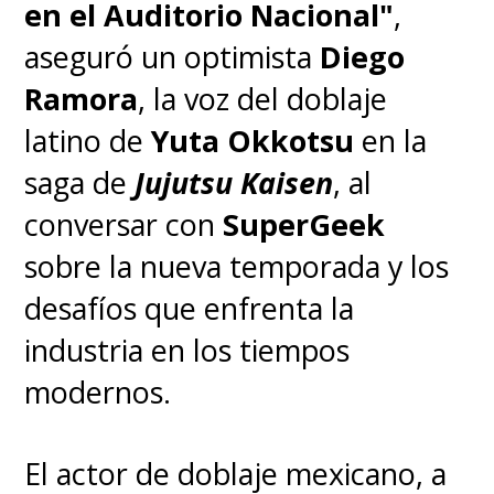
en el Auditorio Nacional"
,
películas, 12 OVAs (anime de
aseguró un optimista
Diego
video original) y nueve episodios
Ramora
, la voz del doblaje
especiales.
latino de
Yuta Okkotsu
en la
saga de
Jujutsu Kaisen
, al
La alocada historia nos presentó
conversar con
SuperGeek
a
Ranma Saotome
, un joven de
sobre la nueva temporada y los
16 años entrenado desde
desafíos que enfrenta la
pequeño en el kung fu que se
industria en los tiempos
transforma en chica cada vez
modernos.
que tiene contacto con el agua
fría, y a
Akane Tendo
, una
El actor de doblaje mexicano, a
joven experta en artes marciales