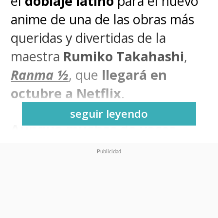
el
doblaje latino
para el nuevo
anime de una de las obras más
queridas y divertidas de la
maestra
Rumiko Takahashi
,
Ranma ½
, que
llegará en
octubre a Netflix
.
seguir leyendo
Aunque muchas de voces
originales volverán en su
versión japonesa, no ocurrirá
lo mismo con su doblaje
hispanoamericano
. Hay al