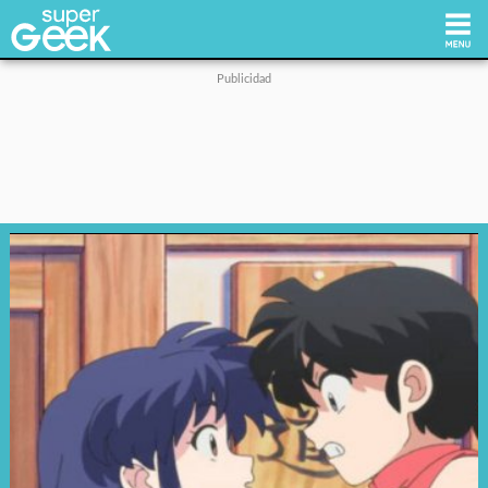
Inicio
Tecnología
Videojuegos
Reviews
Cultura Pop
Streaming
Síguenos: