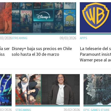
/03/2026
09/03/2026
STREAMING
APPS
ía ser
Disney+ baja sus precios en Chile
La teleserie del 
iss
solo hasta el 30 de marzo
Paramount insis
Warner pese al a
/02/2026
20/02/2026
STREAMING
EPIC GAMES STORE