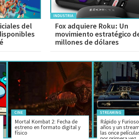
INDUSTRIA
ciales del
Fox adquiere Roku: Un
disponibles
movimiento estratégico d
ué
millones de dólares
CINE
STREAMING
Mortal Kombat 2: Fecha de
Rápido y Furios
estreno en formato digital y
años y un strea
físico
las once película
por primera vez