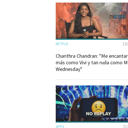
10
NETFLIX
Charithra Chandran: "Me encantar
más como Vivi y tan ruda como M
Wednesday"
23
APPS