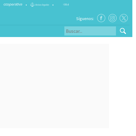
•
•
Síguenos: