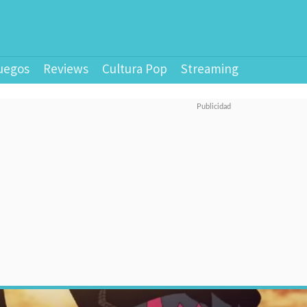
uegos
Reviews
Cultura Pop
Streaming