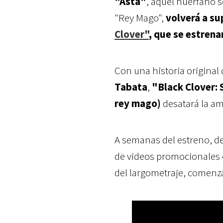
"Asta"
, aquel huérfano 
"Rey Mago",
volverá a su
Clover"
, que se estrena
Con una historia original
Tabata
,
"Black Clover: 
rey mago)
desatará la a
A semanas del estreno, de
de videos promocionales c
del largometraje, comenz