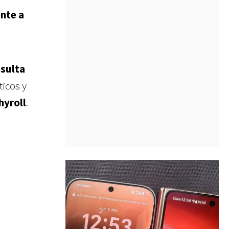
ente a
esulta
ticos y
hyroll
.