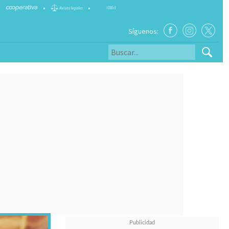
•
•
Síguenos: