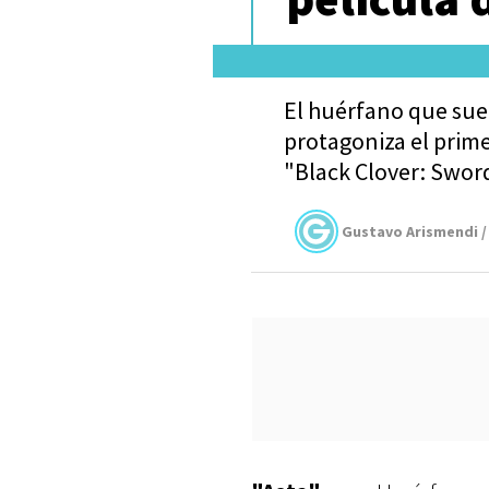
El huérfano que sue
protagoniza el prim
"Black Clover: Sword
Gustavo Arismendi /