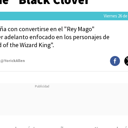
Viernes 26 de
ña con convertirse en el "Rey Mago"
er adelanto enfocado en los personajes de
 of the Wizard King".
 @YorickAllen