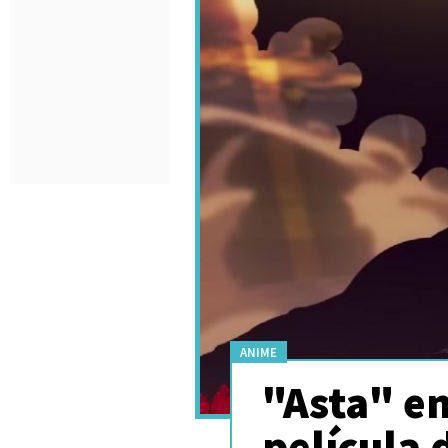
ANIME
"Asta" en
película 