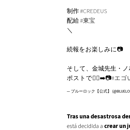
制作
#CREDEUS
配給
#東宝
＼
続報をお楽しみに📷
そして、金城先生・ノ
ポストで🏃‍♂️‍➡️📷
#エゴ
— ブルーロック【公式】 (@BLUELO
Tras una desastrosa de
está decidida a
crear un 