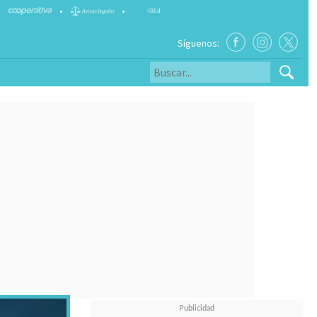
•
•
Síguenos: