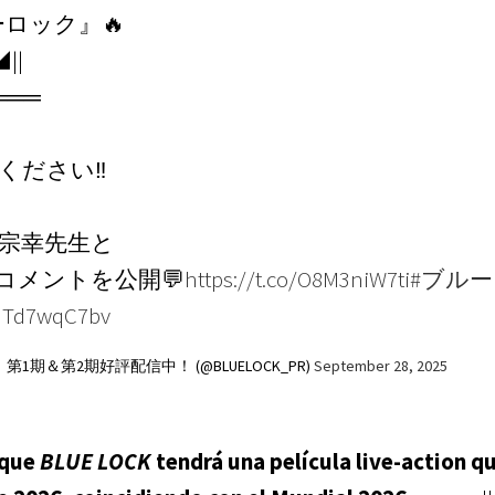
ーロック』🔥
||
═══
ください‼
城宗幸先生と
コメントを公開💬
https://t.co/O8M3niW7ti
#ブル
/qTd7wqC7bv
1期＆第2期好評配信中！ (@BLUELOCK_PR)
September 28, 2025
 que
BLUE LOCK
tendrá una película live-action q