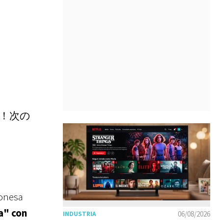
！次の
ponesa
a" con
06/08/2026
INDUSTRIA