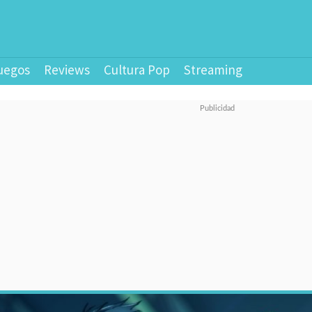
uegos
Reviews
Cultura Pop
Streaming