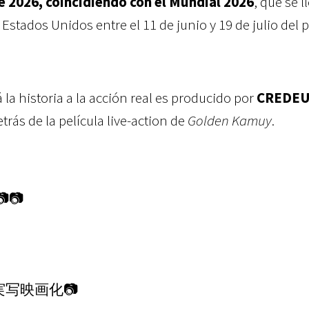
 2026, coincidiendo con el Mundial 2026
, que se l
Estados Unidos entre el 11 de junio y 19 de julio del
 la historia a la acción real es producido por
CREDE
ás de la película live-action de
Golden Kamuy
.
️📷
写映画化📷️