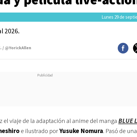
Lunes 29 de septi
l 2026.
. / @YorickAllen
az el viaje de la adaptación al anime del manga
BLUE 
neshiro
e ilustrado por
Yusuke Nomura
. Pasó de una