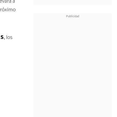
levará a
 próximo
US
, los