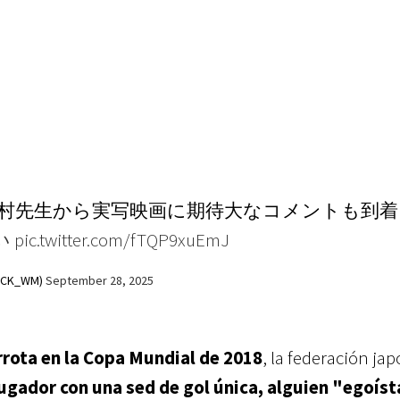
村先生から実写映画に期待大なコメントも到着
い
pic.twitter.com/fTQP9xuEmJ
CK_WM)
September 28, 2025
rrota en la Copa Mundial de 2018
, la federación ja
jugador con una sed de gol única, alguien "egoíst