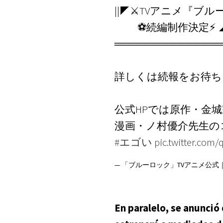
||◤⚔TVアニメ『ブル
⚽続編制作決定⚡ ◢
══════════════
詳しくは続報をお待ち
公式HPでは原作・金
漫画・ノ村優介先生の
#エゴい
pic.twitter.com
— 「ブルーロック」TVアニメ公式｜第
En paralelo, se anunció