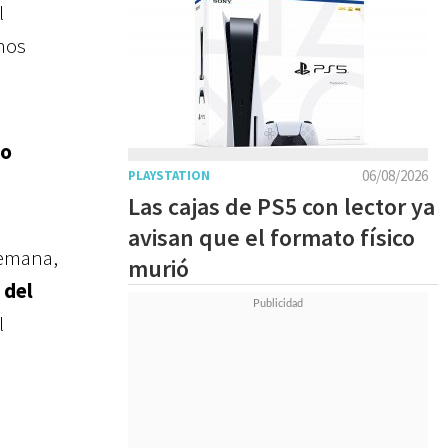
l
anos
do
06/08/2026
PLAYSTATION
Las cajas de PS5 con lector ya
avisan que el formato físico
semana,
murió
 del
l