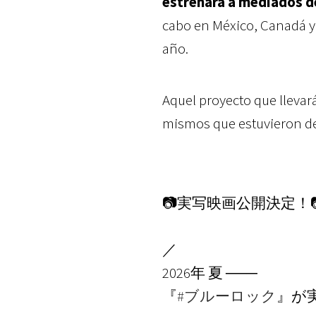
estrenará a mediados de
cabo en México, Canadá y 
año.
Aquel proyecto que llevará
mismos que estuvieron detr
📷実写映画公開決定！📷
／
2026年 夏 ───
『
#ブルーロック
』が実