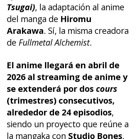
the Gods"
y el
26 de octubre
Tsugai)
, la adaptación al anime
con la segunda temporada de
del manga de
Hiromu
"Mobile Suit Gundam: The
Arakawa
. Sí, la misma creadora
Witch from Mercury"
.
de
Fullmetal Alchemist
.
El anime llegará en abril de
¡El ONE PIECE sí existe!
2026 al streaming de anime y
🏴‍☠️
se extenderá por dos
cours
¡Surca los mares con los
(trimestres) consecutivos,
próximos Jueves de
alrededor de 24 episodios
,
Doblaje!
siendo un proyecto que reúne a
pic.twitter.com/ZOIcb1JkR3
la mangaka con
Studio Bones
,