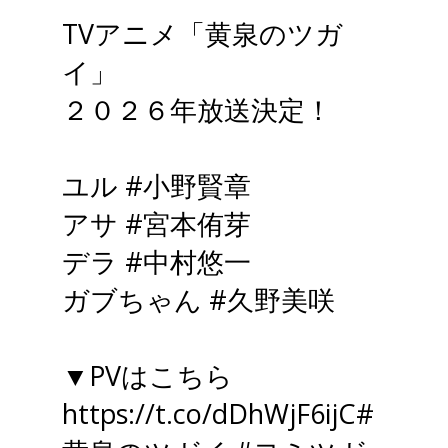
TVアニメ「黄泉のツガ
イ」
２０２６年放送決定！
ユル
#小野賢章
アサ
#宮本侑芽
デラ
#中村悠一
ガブちゃん
#久野美咲
▼PVはこちら
https://t.co/dDhWjF6ijC
#