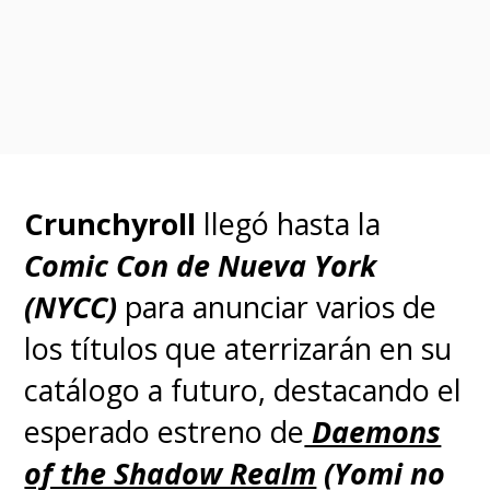
Se suman
los capítulos finales
de "Dragon Ball GT" -del 35 al
64- el próximo 14 de
septiembre
y el debut de
"One
Piece" con doblaje el 21 de
septiembre (episodios 1 al 61)
Crunchyroll
llegó hasta la
y el
28 de septiembre
Comic Con de Nueva York
(episodios 62 al 130)
.
(NYCC)
para anunciar varios de
los títulos que aterrizarán en su
La iniciativa continúa el
19 de
catálogo a futuro, destacando el
octubre
con la segunda
esperado estreno de
Daemons
temporada de
"By the Grace of
of the Shadow Realm
(Yomi no