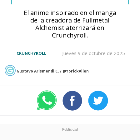
El anime inspirado en el manga
de la creadora de Fullmetal
Alchemist aterrizará en
Crunchyroll.
Jueves 9 de octubre de 2025
CRUNCHYROLL
Gustavo Arismendi C. / @YorickAllen
No será la única novedad del
catálogo de anime con
doblaje de Crunchyroll
,
confirmando los títulos y fechas