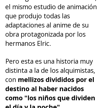
— Crunchyroll LATAM ✨ (@crunchyroll_la)
September 5,
el mismo estudio de animación
2023
que produjo todas las
adaptaciones al anime de su
obra protagonizada por los
hermanos Elric.
Pero esta es una historia muy
distinta a la de los alquimistas,
con
mellizos divididos por el
destino al haber nacidos
como "los niños que dividen
el día y la noche"
.