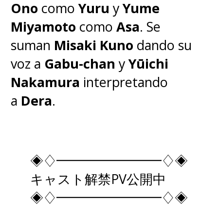
Ono
como
Yuru
y
Yume
Miyamoto
como
Asa
.
Se
suman
Misaki Kuno
dando su
voz a
Gabu-chan
y
Yūichi
Nakamura
interpretando
a
Dera
.
◈♢━━━━━━━━♢◈
キャスト解禁PV公開中
◈♢━━━━━━━━♢◈