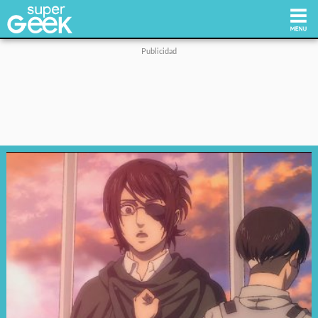
Inicio
Tecnología
Videojuegos
Reviews
Cultura Pop
Streaming
Síguenos: