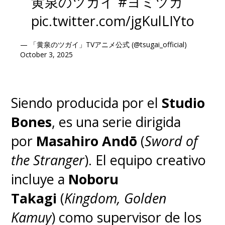
黄泉のツガイ
#ヨミツガ
pic.twitter.com/jgKulLIYto
— 「黄泉のツガイ」TVアニメ公式 (@tsugai_official)
October 3, 2025
Siendo producida por el
Studio
Bones
, es una serie dirigida
por
Masahiro Andō
(
Sword of
the Stranger
). El equipo creativo
incluye a
Noboru
Takagi
(
Kingdom, Golden
Kamuy
) como supervisor de los