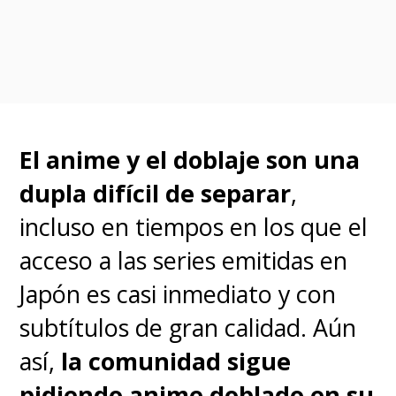
De esta manera,
el gigante del
streaming sigue
fortaleciéndose con aún más
anime y con títulos realmente
muy queridos por los fans,
El anime y el doblaje son una
además de todas las obras
dupla difícil de separar
,
destinadas exclusivamente a
incluso en tiempos en los que el
su catálogo que sigue
acceso a las series emitidas en
desarrollando junto a
Japón es casi inmediato y con
múltiples estudios.
subtítulos de gran calidad. Aún
así,
la comunidad sigue
pidiendo
anime doblado en su