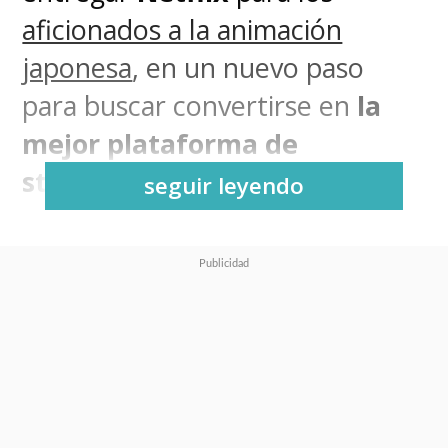
aficionados a la animación
japonesa
, en un nuevo paso
para buscar convertirse en
la
mejor plataforma de
streaming para ver anime
.
seguir leyendo
Ahora, el gigante del
streaming anunció la llegada
de seis importantes títulos
que se incluirán a su catálogo
durante el año en todo el
mundo
, los cuales solo