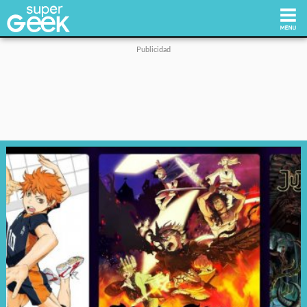
Inicio
Tecnología
Videojuegos
Reviews
Cultura Pop
Streaming
Síguenos: