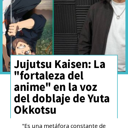
musical de la franquicia creada
por
Eiichiro Oda
. Esta última
solo se podía encontrar en el
streaming de Amazon.
Jujutsu Kaisen: La
¡Corran la voz! 📣 Estos
"fortaleza del
animes llegarán a Netflix
anime" en la voz
en 2024:
del doblaje de Yuta
Okkotsu
🦸 My Hero Academia:
Temporadas 1-4
"Es una metáfora constante de