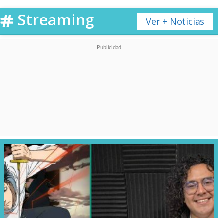
Temporadas 1-4
Streaming
Ver + Noticias
♦
SPY x FAMILY
: Temporada 1
♦
Haikyu!!
: Temporadas 1-4
♦
Black Clover
: Temporadas 1-4
♦
JUJUTSU KAISEN
: Temporada 1
Y por si eso fuera poco, también
incluirá la exitosa película
ONE
PIECE FILM RED
, la aventura