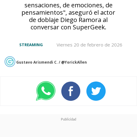
🏴‍☠️ ONE PIECE FILM RED
sensaciones, de emociones, de
pensamientos", aseguró el actor
🔍 SPY x FAMILY:
de doblaje Diego Ramora al
conversar con SuperGeek.
Temporada 1
🏐 Haikyu!!: Temporadas
Viernes 20 de febrero de 2026
STREAMING
1-4
🏰 Black Clover
Gustavo Arismendi C. / @YorickAllen
Temporadas 1-4
👊 JUJUTSU KAISEN:
Temporada 1
pic.twitter.com/W1lKO2jbr4
— Netflix Latinoamérica (@NetflixLAT)
March 22, 2024