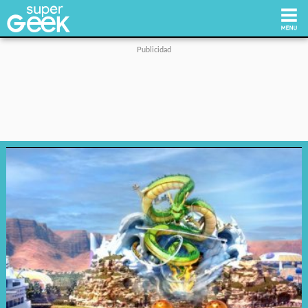
Inicio
Tecnología
Videojuegos
Reviews
Cultura Pop
Streaming
Síguenos: