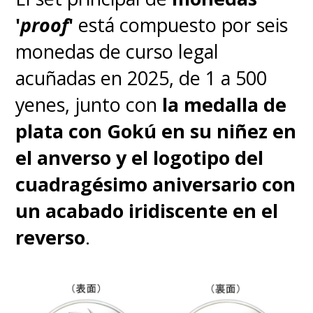
su cuadragésimo aniversario
'
proof
'
está compuesto por seis
del comienzo de la
monedas de curso legal
serialización del manga
acuñadas en 2025, de 1 a 500
original, cuyo creador falleció
yenes, junto con
la medalla de
el pasado 1 de marzo a los 68
plata con Gokú en su niñez en
años
.
el anverso y el logotipo del
cuadragésimo aniversario con
Toei Animation es propietaria
un acabado iridiscente en el
de los derechos de autor de la
reverso
.
serie de animación
. Qiddiya es
un megaproyecto turístico que
comenzó a construirse en 2019