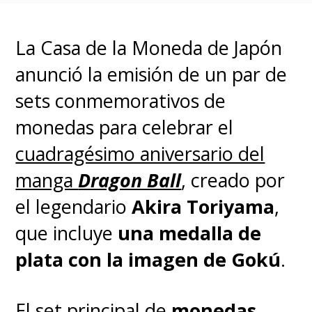
Stay tuned for more
La Casa de la Moneda de Japón
details about this amazing
anunció la emisión de un par de
project that will bridge
sets conmemorativos de
the world of Dragon Ball
monedas para celebrar el
and real
cuadragésimo aniversario del
life!
https://t.co/devwAKvJol
#dr
manga
Dragon Ball
, creado por
pic.twitter.com/JZsVgM1FOU
el legendario
Akira Toriyama
,
— DRAGON BALL OFFICIAL (@DB_official_en)
March
que incluye
una medalla de
22, 2024
plata con la imagen de Gokú
.
Este 2024,
Dragon Ball
celebra
El set principal de
monedas