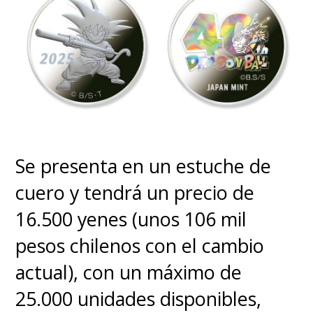
en el marco de la denominada
estrategia Saudi Vision 2030,
que tiene como objetivo
diversificar las fuentes de
ingresos del país y busca
convertirse en la "capital del
Se presenta en un estuche de
entretenimiento" saudí.
cuero y tendrá un precio de
16.500 yenes (unos 106 mil
pesos chilenos con el cambio
actual), con un máximo de
25.000 unidades disponibles,