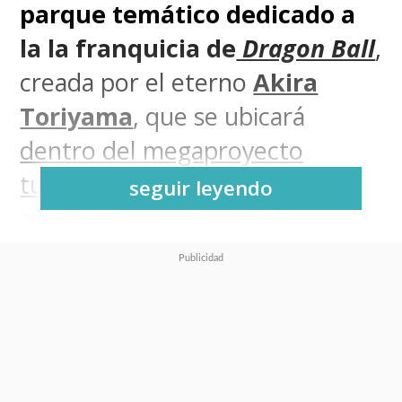
parque temático dedicado a
la la franquicia de
Dragon Ball
,
creada por el eterno
Akira
Toriyama
, que se ubicará
dentro del megaproyecto
turístico
Qiddiya
de Riad
, que
seguir leyendo
espira a convertirse en la
"capital del entretenimiento"
saudí.
Las instalaciones constarán de
más de 500.000 metros