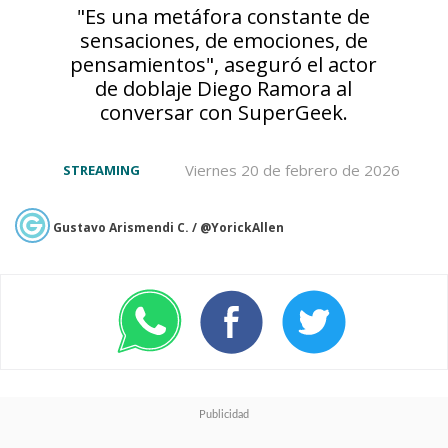
Movie Shinsha
(hoy
TMS
"Es una metáfora constante de
sensaciones, de emociones, de
Entertainment
), nos presenta a
pensamientos", aseguró el actor
tres adolescentes,
Lucy, Anais
de doblaje Diego Ramora al
conversar con SuperGeek.
y Marina
, que son convocadas
a
Céfiro
para cumplir una
Viernes 20 de febrero de 2026
STREAMING
leyenda que cambiaría el
destino de aquel mundo.
Su
Gustavo Arismendi C. / @YorickAllen
misión será salvar a la
Princesa Esmeralda, el Pilar
de Céfiro, quien fue
capturada su sumo sacerdote
Zagato
.