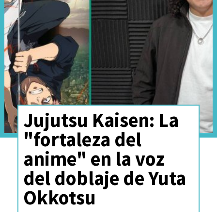
Jujutsu Kaisen: La
"fortaleza del
anime" en la voz
La historia original, tanto del
del doblaje de Yuta
manga de
CLAMP
como del
Okkotsu
anime producido por
Tokyo