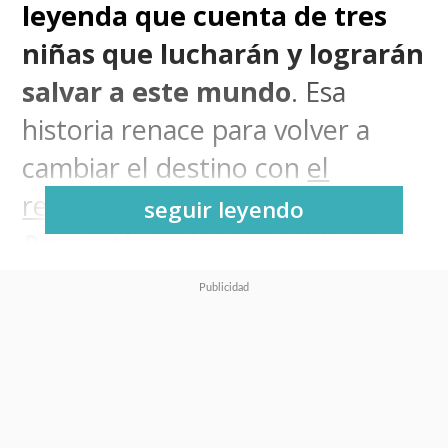
leyenda que cuenta de tres
niñas que lucharán y lograrán
salvar a este mundo
. Esa
historia renace para volver a
cambiar el destino con
el
regreso de
Magic Knight
seguir leyendo
Rayearth
, mejor conocida en
este lado del mundo como
Las
Guerreras Mágicas
.
La popular combinación de los
géneros shojo y mecha creada