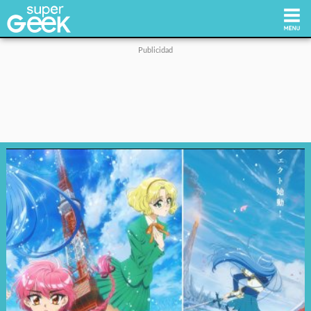
Inicio
Tecnología
Videojuegos
Reviews
Cultura Pop
Streaming
Síguenos: