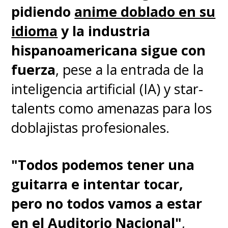
pidiendo
anime doblado en su
idioma original y subtítulos
idioma
y la industria
en español
.
hispanoamericana sigue con
fuerza
, pese a la entrada de la
Eso sí, siempre nos quedaremos
inteligencia artificial (IA) y star-
con el
opening latino
y, gracias
talents como amenazas para los
al canal de
TMS Anime Latino
,
doblajistas profesionales.
podemos
revivir todos sus
capítulos con el doblaje gratis
"Todos podemos tener una
en YouTube
.
guitarra e intentar tocar,
pero no todos vamos a estar
en el Auditorio Nacional"
,