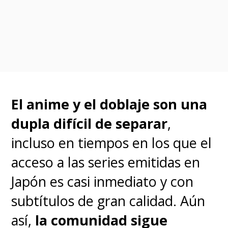
El anime y el doblaje son una
dupla difícil de separar
,
A la espera de conocer más
incluso en tiempos en los que el
detalles de este proyecto,
acceso a las series emitidas en
pueden
revivir todos los
Japón es casi inmediato y con
episodios del anime original
subtítulos de gran calidad. Aún
de
Las Guerreras
así,
la comunidad sigue
Mágicas
en
Crunchyroll en su