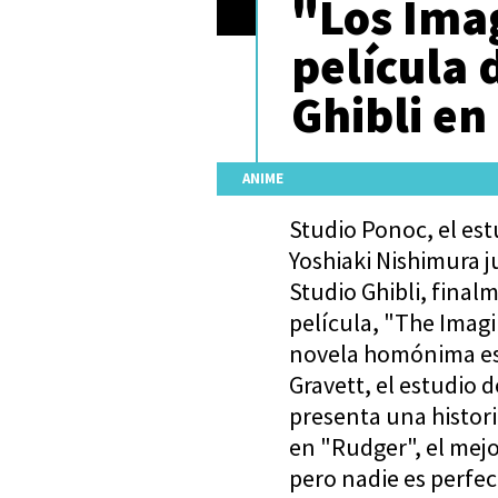
"Los Ima
película 
Ghibli en
ANIME
Studio Ponoc, el es
Yoshiaki Nishimura 
Studio Ghibli, final
película, "The Imagi
novela homónima escr
Gravett, el estudio d
presenta una histor
en "Rudger", el mej
pero nadie es perfe