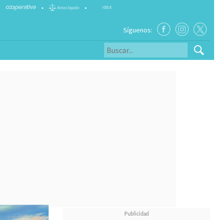
•
•
Síguenos: