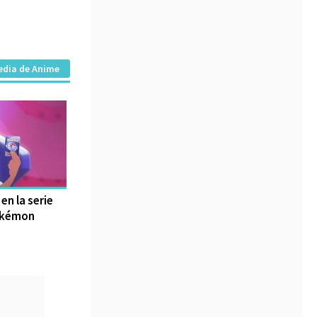
edia de Anime
en la serie
okémon