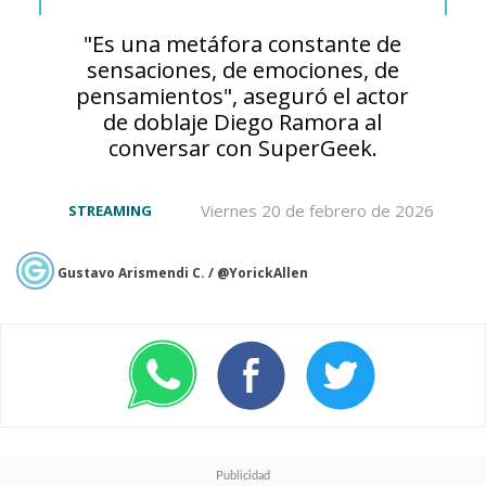
capítulo del 18 de diciembre
"Es una metáfora constante de
sensaciones, de emociones, de
publicándose el próximo 25 de
pensamientos", aseguró el actor
diciembre en la
Weekly Shonen
de doblaje Diego Ramora al
conversar con SuperGeek.
Jump
de Shueisha,
la franquicia
prepara el estreno de
una
Viernes 20 de febrero de 2026
STREAMING
cuarta película
que volverá a
tener a Horikoshi como
Gustavo Arismendi C. / @YorickAllen
supervisor general y
diseñador de personajes
originales, con una aventura
original que tendrá durante