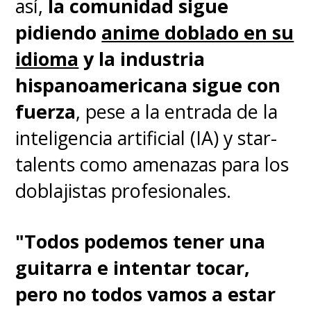
así,
la comunidad sigue
conocer al símbolo de la paz,
All
pidiendo
anime doblado en su
Might
, tras lo cual logra
idioma
y la industria
ingresar a la Academia U.A., una
hispanoamericana sigue con
prestigiosa escuela donde los
fuerza
, pese a la entrada de la
jóvenes se entrenan para ser
inteligencia artificial (IA) y star-
héroes.
talents como amenazas para los
doblajistas profesionales.
Al mismo tiempo, se confirmó
que
Netflix será la casa de la
"Todos podemos tener una
película live-action de
My
guitarra e intentar tocar,
Hero Academia
, la cual
es
pero no todos vamos a estar
dirigida por
Shinsuke Sato
,