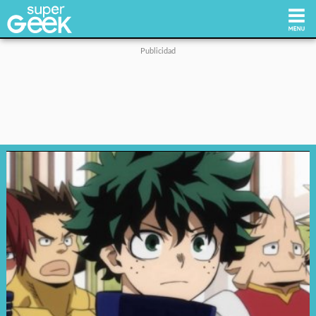
Inicio
Tecnología
Videojuegos
Reviews
Cultura Pop
Streaming
Síguenos: