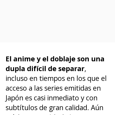
ciento de la población del
planeta tiene poderes o
"dones"
, permitiendo el
nacimiento de héroes y, por
supuesto, de villanos.
El anime y el doblaje son una
En ese escenario, nuestro
dupla difícil de separar
,
protagonista
Izuku 'Deku'
incluso en tiempos en los que el
Midoriya
sueña con ser un
acceso a las series emitidas en
héroe, pero se enfrenta con una
Japón es casi inmediato y con
dura realidad:
él no tiene
subtítulos de gran calidad. Aún
poderes
. Su vida cambia al