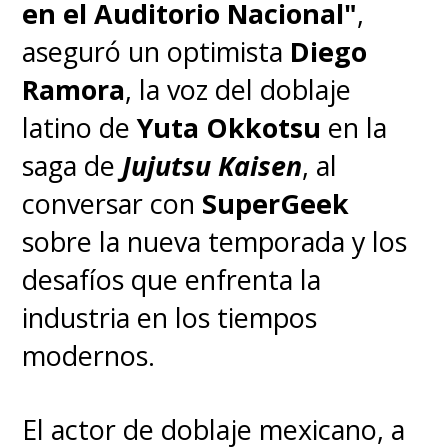
en el Auditorio Nacional"
,
cineasta japonés que debuta en
aseguró un optimista
Diego
occidente y que posee gran
Ramora
, la voz del doblaje
experiencia a la hora de adaptar
latino de
Yuta Okkotsu
en la
mangas a la imagen real, y
saga de
Jujutsu Kaisen
, al
escrita por
Joby Harold
(
Obi-
conversar con
SuperGeek
Wan Kenobi, Army of the Dead
)
.
sobre la nueva temporada y los
desafíos que enfrenta la
La serie se emite en el
industria en los tiempos
streaming Crunchyroll en
modernos.
Latinoamérica, donde ya
pueden revivir las primeras
El actor de doblaje mexicano, a
seis temporadas.