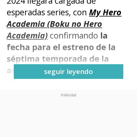
2024 llegará cargada de
esperadas series, con
My Hero
Academia (Boku no Hero
Academia)
confirmando
la
fecha para el estreno de la
séptima temporada de la
adaptación del manga de
seguir leyendo
Kōhei Horikoshi
.
La serie producida por Bones
regresará el próximo 4 de
mayo del 2024
, con un primer