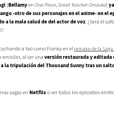
agi
(
Bellamy
en
One Piece
,
Great Teacher Onizuka
)
y
ngo -otro de sus personajes en el anime- en el e
o a la mala salud de del actor de voz
. ¿Será el salt
l?
scuchando a Yao como Franky en el
remake de la Saga 
 emisión, al ser una
versión restaurada y editada 
a la tripulación del Thousand Sunny tras un salt
meras sagas en
Netflix
o ver todos los episodios emitid