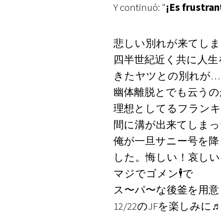
Y continuó: "
¡Es frustran
悲しい別れが来てしま
四半世紀近く共に人生
きたヤツとの別れが…
幽体離脱とでも云うの
理想としてるフランキ
間に溝が出来てしまっ
俺が一旦サニー号を降
した。悔しい！哀しい
マジでゴメン🕴️で
ス〜パ〜な後釜を用意
12/22のJFを楽しみに