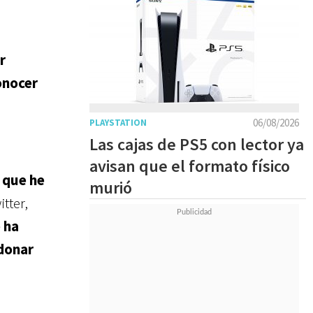
r
onocer
06/08/2026
PLAYSTATION
Las cajas de PS5 con lector ya
avisan que el formato físico
 que he
murió
itter,
 ha
ndonar