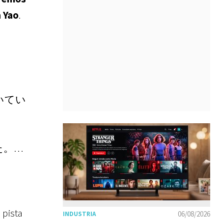
a Yao
.
いてい
た。…
 pista
06/08/2026
INDUSTRIA