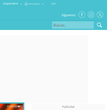
•
•
Síguenos: