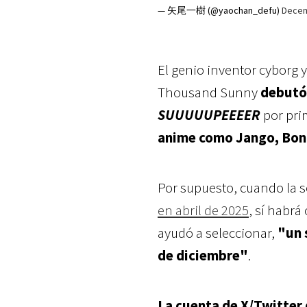
— 矢尾一樹 (@yaochan_defu)
Decem
El genio inventor cyborg 
Thousand Sunny
debutó
SUUUUUPEEEER
por pri
anime como Jango, Bon 
Por supuesto, cuando la s
en abril de 2025
, sí habrá
ayudó a seleccionar,
"un 
de diciembre"
.
La cuenta de X/Twitter 