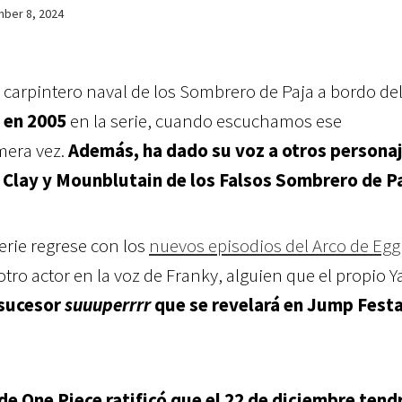
ber 8, 2024
y carpintero naval de los Sombrero de Paja a bordo de
 en 2005
en la serie, cuando escuchamos ese
mera vez.
Además, ha dado su voz a otros personaj
Clay y Mounblutain de los Falsos Sombrero de P
erie regrese con los
nuevos episodios del Arco de Eg
 otro actor en la voz de Franky, alguien que el propio Y
sucesor
suuuperrrr
que se revelará en Jump Festa
de One Piece ratificó que el 22 de diciembre ten