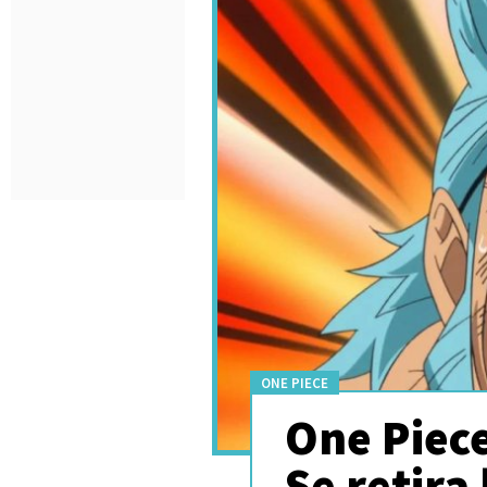
ONE PIECE
One Piece
Se retira