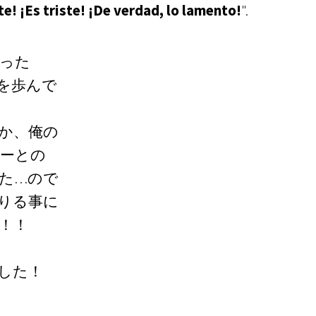
te! ¡Es triste! ¡De verdad, lo lamento!
".
った
を歩んで
か、俺の
ーとの
た…ので
りる事に
！！
した！
♬