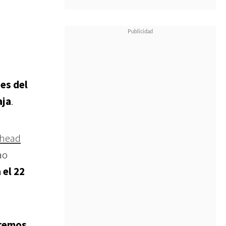
l
es del
aja
.
ghead
ao
 el 22
dremos