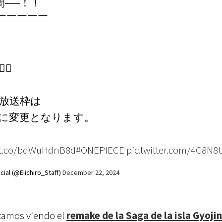
間
──！！
￣￣￣￣￣
』
☠️
放送枠は
放送に変更となります。
/t.co/bdWuHdnB8d
#ONEPIECE
pic.twitter.com/4C8N8
 (@Eiichiro_Staff)
December 22, 2024
stamos viendo el
remake de la Saga de la isla Gyojin