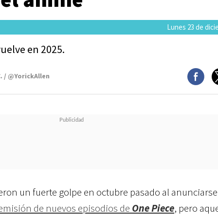
Lunes 23 de dici
vuelve en 2025.
. / @YorickAllen
eron un fuerte golpe en octubre pasado al anunciars
 emisión de nuevos episodios de
One Piece
, pero aqu