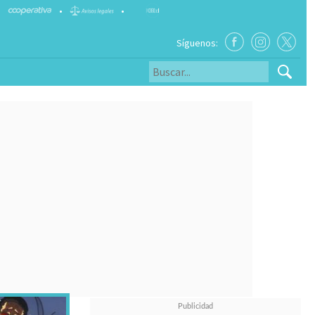
•
•
Síguenos: