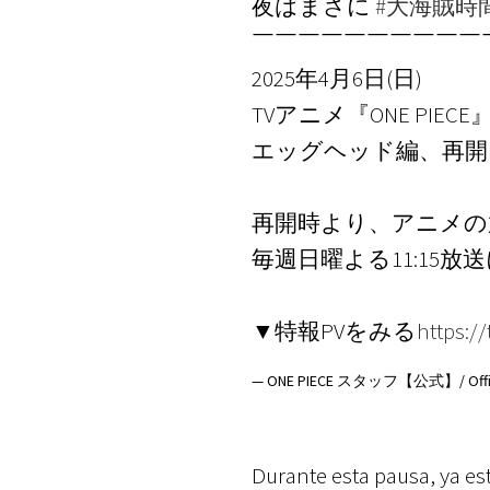
夜はまさに
#大海賊時
￣￣￣￣￣￣￣￣￣￣
2025年4月6日(日)
TVアニメ『ONE PIECE
エッグヘッド編、再開🏴‍
再開時より、アニメの
毎週日曜よる11:15
▼特報PVをみる
https:/
— ONE PIECE スタッフ【公式】/ Official
Durante esta pausa, ya e