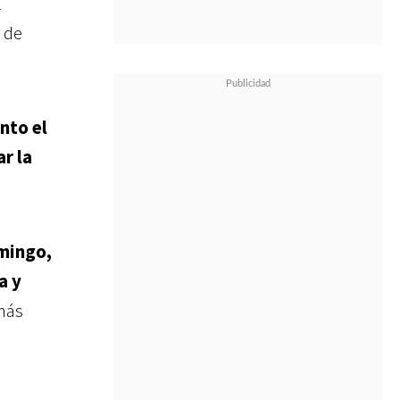
l
 de
nto el
r la
omingo,
a
y
más