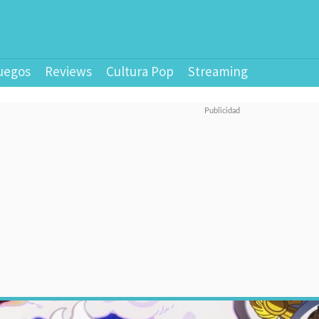
uegos
Reviews
Cultura Pop
Streaming