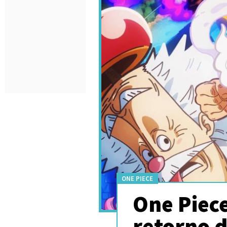
ONE PIECE
One Piece
retorno 