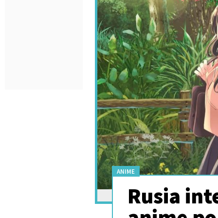
ANIME
Rusia int
anime po