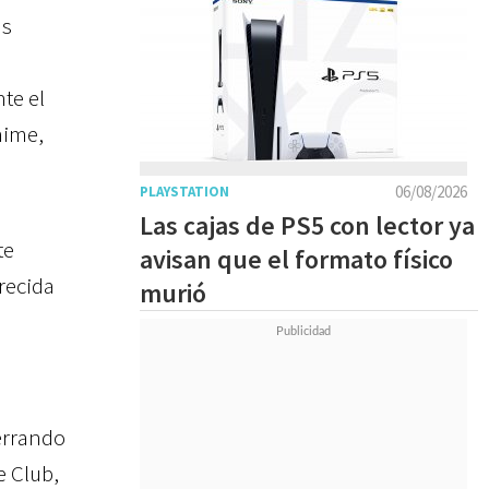
as
te el
nime,
06/08/2026
PLAYSTATION
Las cajas de PS5 con lector ya
te
avisan que el formato físico
ecida
murió
errando
 Club,