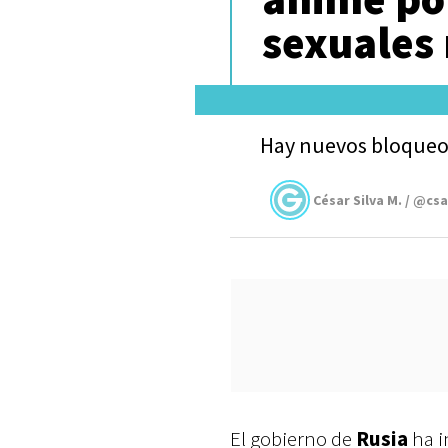
sexuales 
Hay nuevos bloqueo
César Silva M. / @cs
El gobierno de
Rusia
ha i