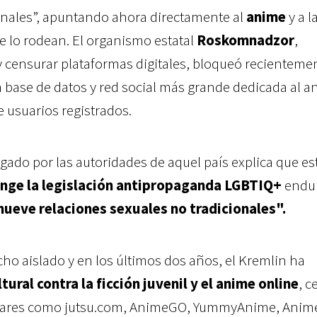
onales”, apuntando ahora directamente al
anime
y a l
 lo rodean. El organismo estatal
Roskomnadzor
,
 censurar plataformas digitales, bloqueó recientemen
la base de datos y red social más grande dedicada al a
 usuarios registrados.
gado por las autoridades de aquel país explica que es
inge la legislación antipropaganda LGBTIQ+
endur
ueve relaciones sexuales no tradicionales".
ho aislado y en los últimos dos años, el Kremlin ha
tural contra la ficción juvenil y el anime online
, c
pulares como jutsu.com, AnimeGO, YummyAnime, Anime