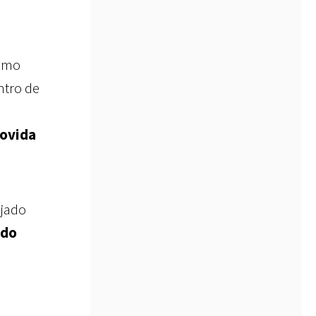
como
ntro de
movida
jado
ido
,