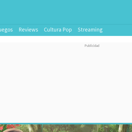
uegos
Reviews
Cultura Pop
Streaming