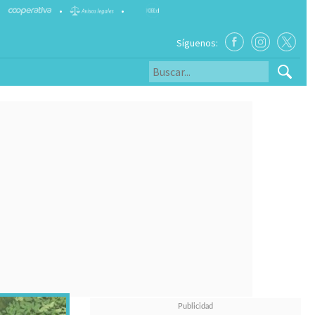
•
•
Síguenos: