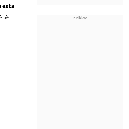
e esta
 siga