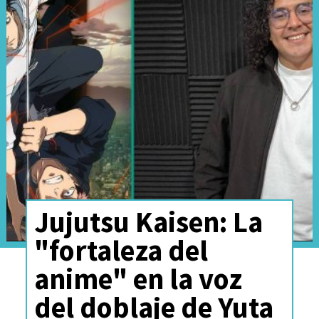
Studio Ghibli.
Jujutsu Kaisen: La
"fortaleza del
Presentándose como "
una
anime" en la voz
fantasía semiautobiográfica
del doblaje de Yuta
sobre la vida, la muerte y la