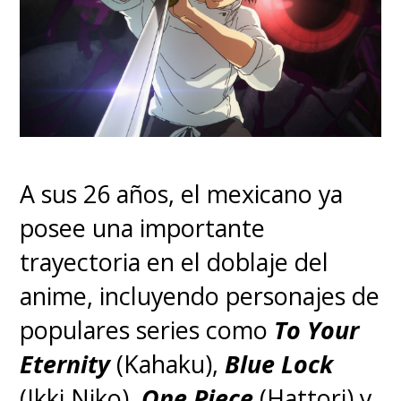
Shibasaki, Aimyon, Yoshino
Kimura, Keiko Takeshita, Jun
Fubuki, Sawako Agawa, Karen
Takizawa, Shinobu Ōtake, Jun
Kunimura, Kaoru Kobayashi y
Shohei Hino entre los talentos
A sus 26 años, el mexicano ya
que prestaron sus voces .
posee una importante
trayectoria en el doblaje del
El título original, "How do you
anime, incluyendo personajes de
live?", fue tomado prestado
populares series como
To Your
del libro homónimo
Eternity
(Kahaku),
Blue Lock
de Genzaburo Yoshino,
(Ikki Niko),
One Piece
(Hattori) y