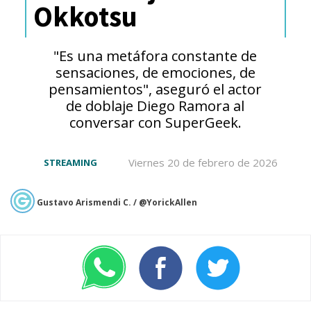
Okkotsu
creación, en homenaje a la
amistad
, de la mente de Hayao
"Es una metáfora constante de
sensaciones, de emociones, de
Miyazaki", este avance resume la
pensamientos", aseguró el actor
historia de la película.
de doblaje Diego Ramora al
conversar con SuperGeek.
"
Un joven llamado 'Mahito',
Viernes 20 de febrero de 2026
STREAMING
que echa de menos a su
madre, se aventura en un
Gustavo Arismendi C. / @YorickAllen
mundo compartido por los
vivos y los muertos. Allí, la
muerte llega a su fin y la vida