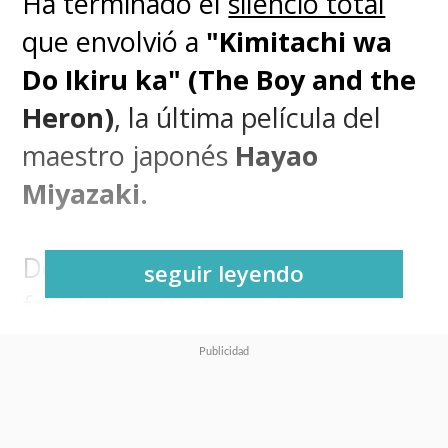
Ha terminado el
silencio total
que envolvió a
"Kimitachi wa
Do Ikiru ka" (The Boy and the
Heron)
, la última película del
maestro japonés
Hayao
Miyazaki.
De cara a
su estreno en
seguir leyendo
festivales europeos y de
occidente
,
este miércoles se
presentó el primer tráiler del
largometraje de Studio Ghibli