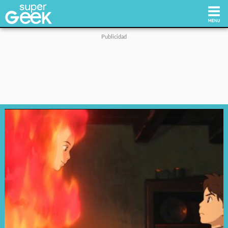
Inicio
Tecnología
Videojuegos
Reviews
Cultura Pop
Streaming
Síguenos: