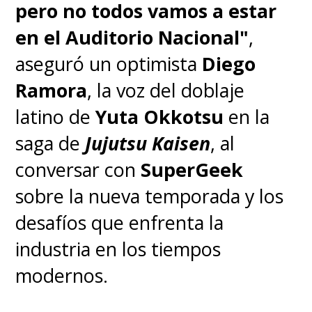
pero no todos vamos a estar
the Heron
" (El Muchacho y la
en el Auditorio Nacional"
,
Garza)
a nivel internacional.
aseguró un optimista
Diego
Ramora
, la voz del doblaje
Su estreno en EE.UU. será el
latino de
Yuta Okkotsu
en la
próximo 8 de diciembre,
saga de
Jujutsu Kaisen
, al
incluyendo salas IMAX.
Por
conversar con
SuperGeek
ahora, no hay nada
sobre la nueva temporada y los
confirmado respecto a su
desafíos que enfrenta la
debut en cines
industria en los tiempos
de
Latinoamérica
.
modernos.