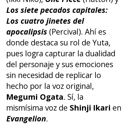
publicado en 1937, que
Los siete pecados capitales:
Miyazaki leyó de niño
. Al
Los cuatro jinetes del
haber quedado cautivado con
apocalipsis
(Percival). Ahí es
esa historia, le rindió homenaje
donde destaca su rol de Yuta,
con el título para esta película,
pues logra capturar la dualidad
aunque su historia es
del personaje y sus emociones
completamente original.
sin necesidad de replicar lo
hecho por la voz original,
Megumi Ogata
. Sí, la
mismísima voz de
Shinji Ikari
en
Evangelion
.