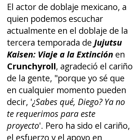
El actor de doblaje mexicano, a
quien podemos escuchar
actualmente en el doblaje de la
tercera temporada de
Jujutsu
Kaisen: Viaje a la Extinción
en
Crunchyroll
, agradeció el cariño
de la gente, "porque yo sé que
La música vuelve a reunir a
Joe
en cualquier momento pueden
Hisaishi
con Miyazaki luego de
decir, '
¿Sabes qué, Diego? Ya no
trabajar juntos prácticamente
te requerimos para este
en todas sus películas,
proyecto
'. Pero ha sido el cariño,
inmortalizando sus melodías con
el esfuerzo y el apoyo en