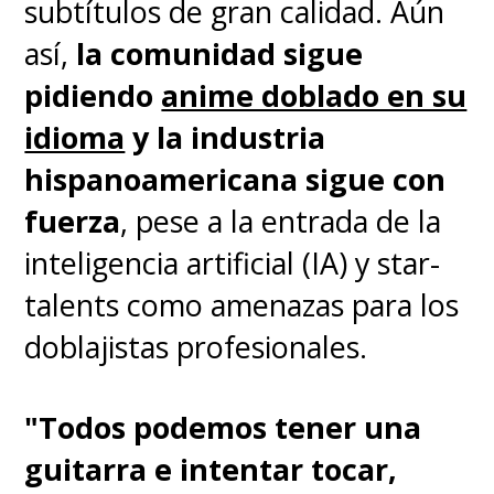
subtítulos de gran calidad. Aún
aguarda un destino
así,
la comunidad sigue
extraordinario y grandioso,
pidiendo
anime doblado en su
y
deberá viajar a una realidad
idioma
y la industria
alternativa subterránea con
hispanoamericana sigue con
la esperanza de salvar a
fuerza
, pese a la entrada de la
"Natsuko"... y quizá a sí
inteligencia artificial (IA) y star-
mismo
.
talents como amenazas para los
doblajistas profesionales.
El título original de la película
se
traduce
"¿Cómo vives?" (How do
"Todos podemos tener una
you live, en inglés)
, pero se
guitarra e intentar tocar,
conocerá como
"
The Boy and