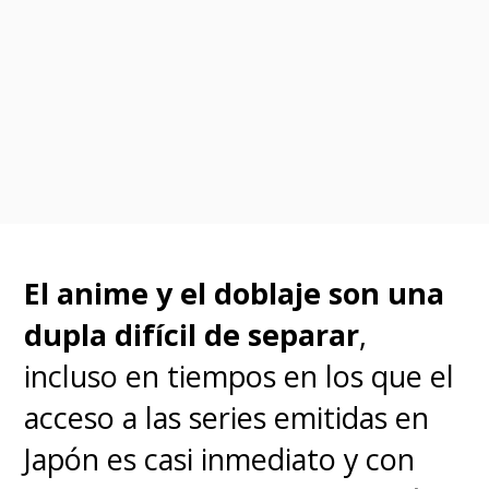
madrastra,
"Natsuko", una
mujer que guarda un
asombroso parecido con su
madre
. Mientras trata de
adaptarse, este nuevo y extraño
mundo se vuelve aún más raro
tras
la aparición de una
El anime y el doblaje son una
persistente garza gris
, que
dupla difícil de separar
,
deja perplejo y atormenta a
incluso en tiempos en los que el
"Mahito", apodándolo "
el
acceso a las series emitidas en
largamente esperado
". De
Japón es casi inmediato y con
hecho, a nuestro joven héroe le