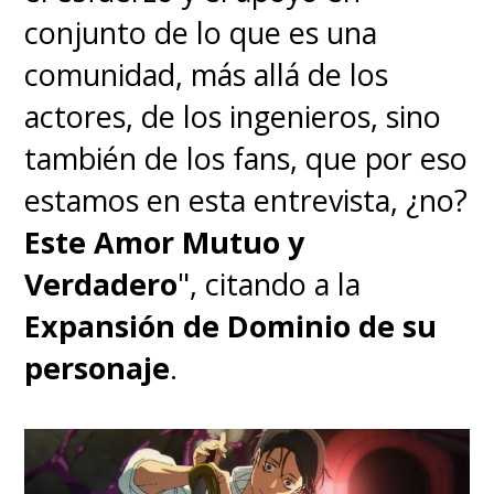
"El Viaje de Chihiro", "Mi vecino
conjunto de lo que es una
Totoro" y "El Castillo
comunidad, más allá de los
Ambulante". Por supuesto, la
actores, de los ingenieros, sino
película es producida por
también de los fans, que por eso
el
cofundador de Studio
estamos en esta entrevista, ¿no?
Ghibli,
Toshio Suzuki
.
Este Amor Mutuo y
Verdadero
", citando a la
En las voces, tenemos a Soma
Expansión de Dominio de su
Santoki, de 18 años, dando su
personaje
.
voz al protagonista, "Mahito
Maki"
, sumándose Takuya
Kimura, Masaki Suda, Kou