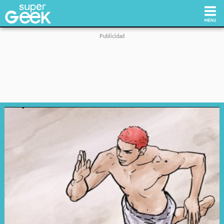
Inicio
Tecnología
Videojuegos
Reviews
Cultura Pop
Streaming
Síguenos: