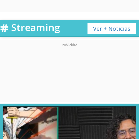
Al mismo tiempo, también
Streaming
agradeció, a nombre de todo
Ver + Noticias
el equipo, "al personal de los
cines su gran apoyo"
, pues
todos ellos han "trabajado
pensando en la imagen y el
sonido de la sala, ¡así que se lo
agradecemos de verdad!".
公開250日を迎えました。
沢山の方に映画館に足を