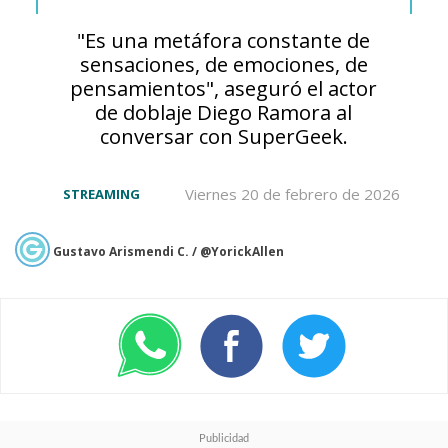
pic.twitter.com/hNAJYXGMpY
"Es una metáfora constante de
— 井上雄彦 Inoue Takehiko (@inouetake)
August 9,
sensaciones, de emociones, de
2023
pensamientos", aseguró el actor
de doblaje Diego Ramora al
conversar con SuperGeek.
La película ya se encuentra
en cartelera en los cines de
Viernes 20 de febrero de 2026
STREAMING
Chile y el resto de
Gustavo Arismendi C. / @YorickAllen
Latinoamérica, llegando al
top 3 de la taquilla chilena en
su primer fin de semana en
las salas locales.