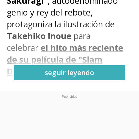
Sakuragi"
, autodenominado
genio y rey del rebote,
protagoniza la ilustración de
Takehiko Inoue
para
celebrar
el hito más reciente
de su película de "Slam
Dunk"
, que escribió y dirigió
seguir leyendo
en Toei Animation
.
El mangaka celebró este
miércoles los 250 días de "
The
First Slam Dunk
" en cines