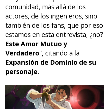
Tsuruoka y Koji Kasamatsu
,
comunidad, más allá de los
mientras que
Daiki Nakazawa
actores, de los ingenieros, sino
dirige el CG (animación 3D) y
también de los fans, que por eso
Yūta Ogura produce el CG
.
estamos en esta entrevista, ¿no?
Este Amor Mutuo y
El celebrado manga de Inoue se
Verdadero
", citando a la
publicó entre 1990 y 1996 en la
Expansión de Dominio de su
revista
Weekly Shonen Jump
de
personaje
.
Shueisha, logrando reunir un
total de 31 volúmenes, pero el
anime no concluyó su historia y
nunca mostró el partido contra