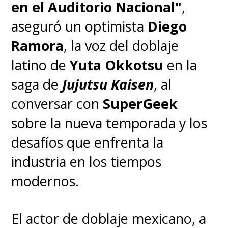
en el Auditorio Nacional"
,
¿Y tú ya viste
aseguró un optimista
Diego
#SLAMDUNKMOVIE
? ¡No
Ramora
, la voz del doblaje
te quedes sin verla!
latino de
Yuta Okkotsu
en la
pic.twitter.com/A38zv19U7Q
saga de
Jujutsu Kaisen
, al
conversar con
SuperGeek
— Konnichiwa! (@KonnichiwaFest)
August 7, 2023
sobre la nueva temporada y los
desafíos que enfrenta la
Inoue encabeza este proyecto
industria en los tiempos
como director y guionista
,
modernos.
teniendo en el equipo
a
Yasuyuki Ebara
(
Kabaneri of
El actor de doblaje mexicano, a