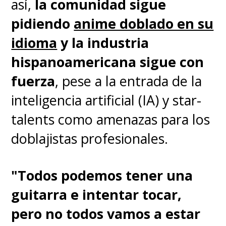
así,
la comunidad sigue
escolar. Y ahora, están a
pidiendo
anime doblado en su
punto de desafiar a los
idioma
y la industria
campeones reinantes, la
hispanoamericana sigue con
escuela Preparatoria Sannoh
fuerza
, pese a la entrada de la
Kogyo
", detalla la sinopsis.
inteligencia artificial (IA) y star-
talents como amenazas para los
¡Gracias amigos chilenos!
doblajistas profesionales.
¡Gracias a su apoyo
#TheFirstSlamDunk
es el
"Todos podemos tener una
título #3 en taquilla este
guitarra e intentar tocar,
fin de semana! 🏀💥🇨🇱
pero no todos vamos a estar