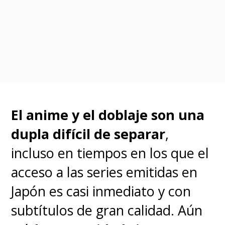
de su hermano mayor, quien fue
un famoso jugador local desde
muy joven, 'Ryota' también se
volvió adicto al baloncesto.
En
su segundo año de
secundaria, 'Ryota' juega con
El anime y el doblaje son una
el equipo de baloncesto de la
dupla difícil de separar
,
escuela secundaria Shohoku
incluso en tiempos en los que el
junto con 'Sakuragi',
acceso a las series emitidas en
'Rukawa', 'Akagi' y 'Mitsui'
Japón es casi inmediato y con
para entrar a la cancha del
subtítulos de gran calidad. Aún
Campeonato Nacional Inter-