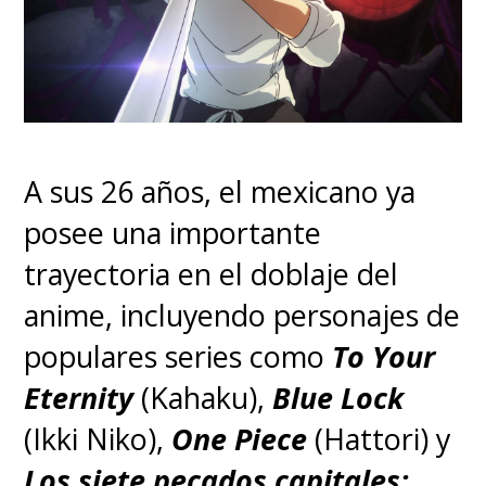
el temible
Sannoh
, lo cual
finalmente ocurrió en la gran
pantalla.
A sus 26 años, el mexicano ya
posee una importante
trayectoria en el doblaje del
anime, incluyendo personajes de
populares series como
To Your
Eternity
(Kahaku),
Blue Lock
(Ikki Niko),
One Piece
(Hattori) y
Los siete pecados capitales: