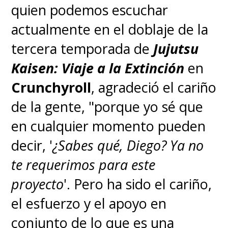
the Iron Fortress
) como
quien podemos escuchar
diseñador de personajes y
actualmente en el doblaje de la
director de animación, además
tercera temporada de
Jujutsu
de
Katsuhiko Kitada, Naoki
Kaisen: Viaje a la Extinción
en
Miyahara, Toshio Ōhashi y Yū
Crunchyroll
, agradeció el cariño
Kamatani
como directores
de la gente, "porque yo sé que
técnicos, todos veteranos de
en cualquier momento pueden
Toei Animation.
decir, '
¿Sabes qué, Diego? Ya no
te requerimos para este
El arte es dirigido por Kazuo
proyecto
'. Pero ha sido el cariño,
Ogura y la dirección de sonido
el esfuerzo y el apoyo en
corre a cargo de Yota
conjunto de lo que es una