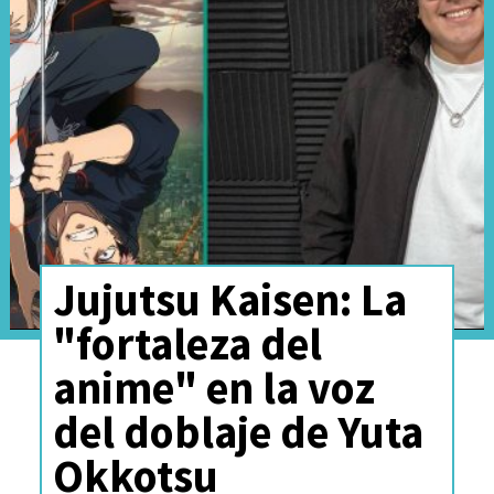
運んでいただきありがと
うございます。また映画
館のスタッフの方々の熱
いサポートに感謝してい
ます。
絵も音もスタッフ一同劇
場で体験してもらうこと
Jujutsu Kaisen: La
を思い描きながら作って
"fortaleza del
いたので、本当にありが
anime" en la voz
たいです🙏🏀🔥
del doblaje de Yuta
#THEFIRSTSLAMDUNK
#SLAM
Okkotsu