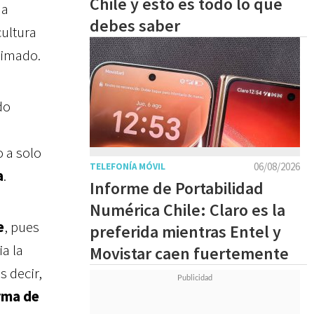
Chile y esto es todo lo que
na
debes saber
cultura
nimado.
do
 a solo
06/08/2026
TELEFONÍA MÓVIL
a
.
Informe de Portabilidad
Numérica Chile: Claro es la
e
, pues
preferida mientras Entel y
ia la
Movistar caen fuertemente
s decir,
orma de