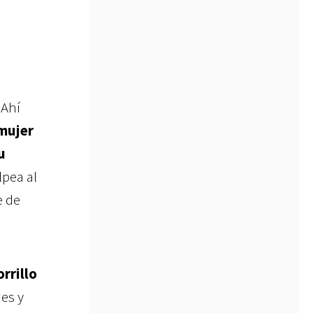
 Ahí
mujer
u
olpea al
e de
orrillo
es y