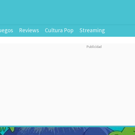
uegos
Reviews
Cultura Pop
Streaming