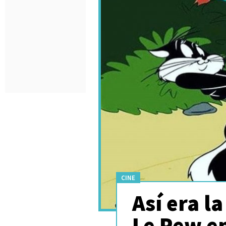
CINE
Así era l
Le Pew e