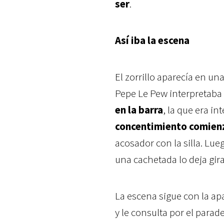
ser
.
Así iba la escena
El zorrillo aparecía en u
Pepe Le Pew interpretaba
en la barra
, la que era in
concentimiento comienz
acosador con la silla. Lue
una cachetada lo deja gir
La escena sigue con la a
y le consulta por el para