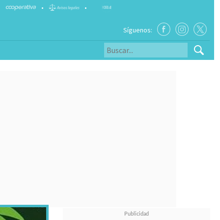
•
•
Síguenos: