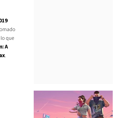
2019
 tomado
 lo que
m: A
Max
.