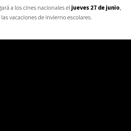
gará a los cines nacionales el
jueves 27 de junio
,
 las vacaciones de invierno escolares.