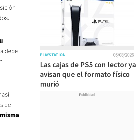
sición
dos.
su
ra debe
06/08/2026
PLAYSTATION
n
Las cajas de PS5 con lector ya
avisan que el formato físico
murió
 así
os de
a misma