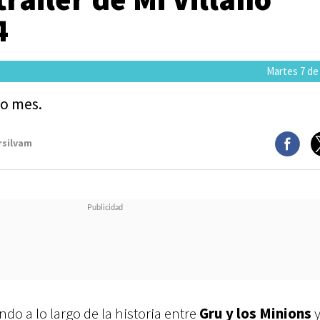
4
Martes 7 de
mo mes.
rsilvam
o a lo largo de la historia entre
Gru y los Minions
y