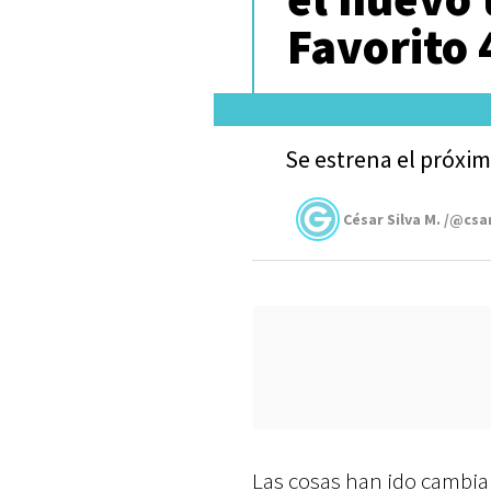
Favorito 
Se estrena el próxi
César Silva M. /@csa
Las cosas han ido cambiand