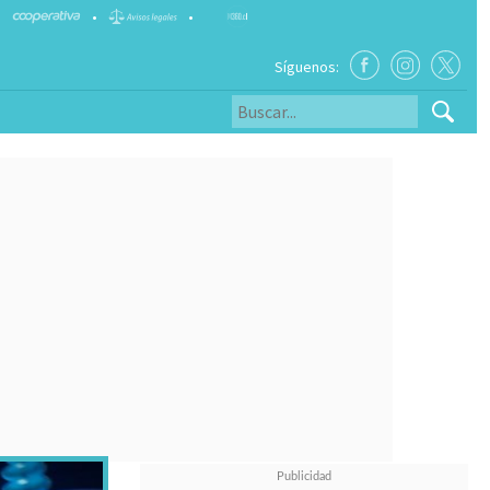
•
•
Síguenos: