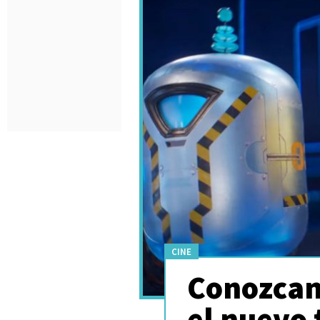
CINE
Conozcan
el nuevo 