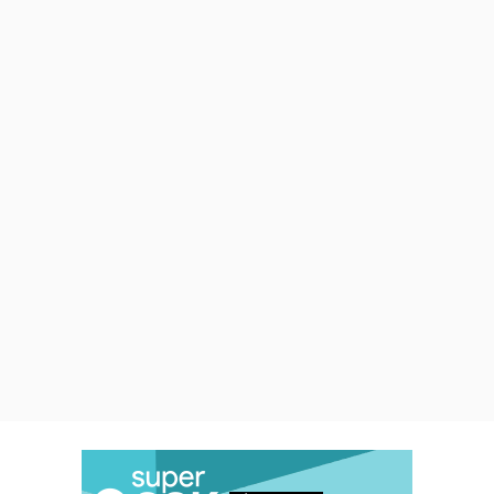
países por cada 1.000
habitantes,
Australia domina
.
Le siguen Canadá, Estados
Unidos, Singapur y Reino Unido
en los primeros cinco lugares.