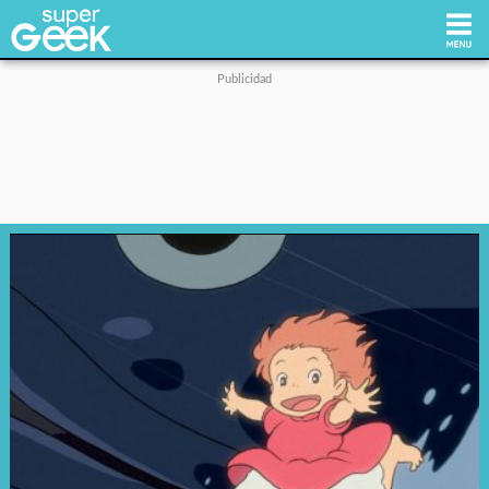
Inicio
Tecnología
Videojuegos
Reviews
Cultura Pop
Streaming
Síguenos: