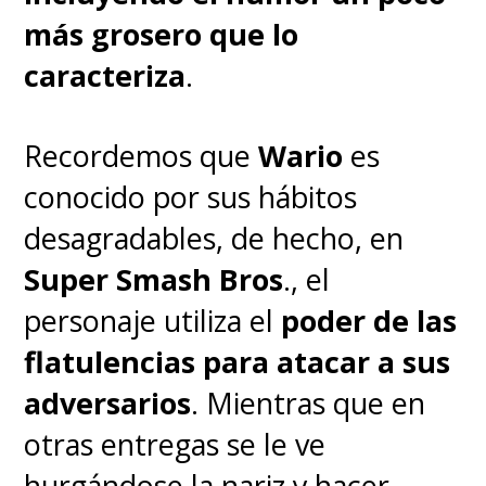
Bangladesh.
más grosero que lo
caracteriza
.
¿Y cuál es la película de Ghibli
más buscada a nivel mundial?
Recordemos que
Wario
es
conocido por sus hábitos
Al comparar la popularidad de
desagradables, de hecho, en
las 21 películas de Ghibli
Super Smash Bros
., el
consideradas para el estudio,
personaje utiliza el
poder de las
"El viaje de Chihiro" vuelve a
flatulencias para atacar a sus
instalarse en el primer lugar
adversarios
. Mientras que en
como la favorita a nivel
otras entregas se le ve
mundial
, en base a las
hurgándose la nariz y hacer