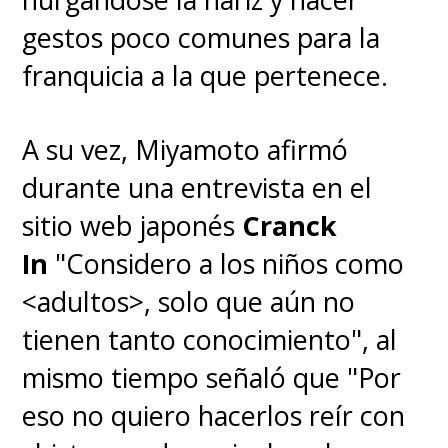
búsquedas globales.
gestos poco comunes para la
franquicia a la que pertenece.
Sin embargo, ahora es seguida
por
"La Princesa Mononoke" y
A su vez, Miyamoto afirmó
"Ponyo"
.
durante una entrevista en el
sitio web japonés
Cranck
Injustamente podemos ver que
In
"Considero a los niños como
"Mis vecinos los Yamada" y "El
<adultos>, solo que aún no
cuento de la Princesa Kaguya",
tienen tanto conocimiento", al
ambas del gigante Isao
mismo tiempo señaló que "
Por
Takahata, se encuentran en el
eso no quiero hacerlos reír con
fondo como las menos buscadas