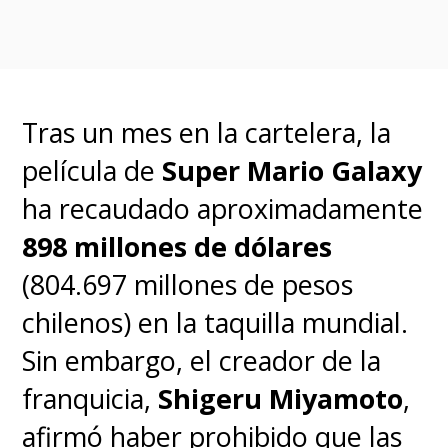
es la película más popular de
Ghibli en 80 países
,
instalándose en el primer lugar
como la absoluta favorita en la
Tras un mes en la cartelera, la
mayor cantidad de territorios.
película de
Super Mario Galaxy
Un resultado nada de
ha recaudado aproximadamente
inesperado.
898 millones de dólares
(804.697 millones de pesos
Le sigue "El Increíble Castillo
chilenos) en la taquilla mundial.
Vagabundo" como la más
Sin embargo, el creador de la
popular en 19 países, mientras
franquicia,
Shigeru Miyamoto
,
que en el tercer lugar está "La
afirmó haber prohibido que las