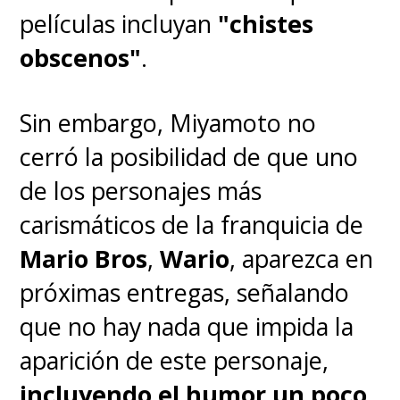
Princesa Mononoke" como la
películas incluyan
"chistes
favorita en 13 países.
obscenos"
.
El cuarto puesto lo ocupa
Sin embargo, Miyamoto no
"Ponyo" con 13 países, Chile
cerró la posibilidad de que uno
incluido y gran parte de
de los personajes más
Latinoamérica
; "Porco Rosso"
carismáticos de la franquicia de
en el quinto lugar con siete
Mario Bros
,
Wario
, aparezca en
países; "Mi vecino Totoro" con
próximas entregas, señalando
cinco países en el sexto lugar; y
que no hay nada que impida la
"La tumba de las luciérnagas" en
aparición de este personaje,
el séptimo con un país,
incluyendo el humor un poco