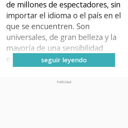
de millones de espectadores, sin
importar el idioma o el país en el
que se encuentren. Son
universales, de gran belleza y la
mayoría de una sensibilidad
exquisita.
seguir leyendo
Todos tienen su preferida.
Posiblemente sea una de
Hayao
Miyazaki
, mientras otros se
decidan por una de
Isao
Takahata
, aunque también