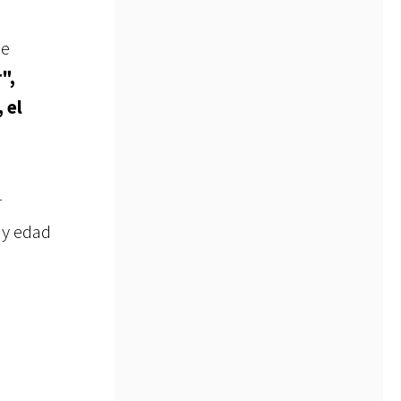
ue
",
 el
r
ay edad