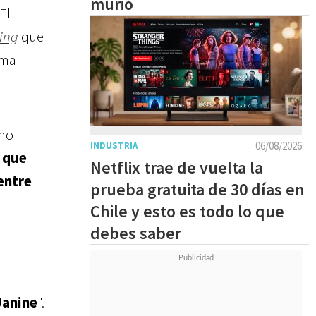
murió
El
ing
que
ima
 no
06/08/2026
INDUSTRIA
 que
Netflix trae de vuelta la
entre
prueba gratuita de 30 días en
Chile y esto es todo lo que
debes saber
Janine
".