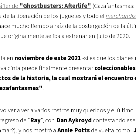
áiler de
"Ghostbusters: Afterlife"
(Cazafantasmas: 
e la liberación de los juguetes y todo el
merchandis
ace mucho tiempo a raíz de la postergación de la últ
que originalmente se iba a estrenar en julio de 2020.
sta en
noviembre de este 2021
-si es que los planes
eva cinta puede finalmente presentar
coleccionables
tos de la historia, la cual mostrará el encuentro 
Cazafantasmas"
.
volver a ver a varios rostros muy queridos y el último
regreso de "
Ray
", con
Dan Aykroyd
contestando ese
lamar?), y nos mostró a
Annie Potts
de vuelta como "