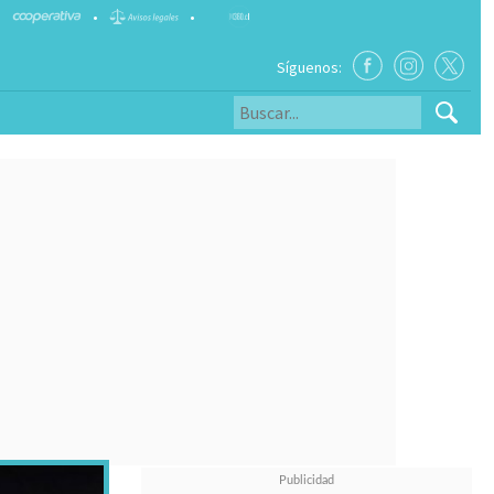
•
•
Síguenos: