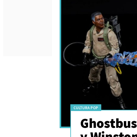
CULTURA POP
Ghostbust
y Winston