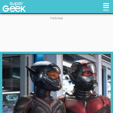
Inicio
Tecnología
Videojuegos
Reviews
Cultura Pop
Streaming
Síguenos: