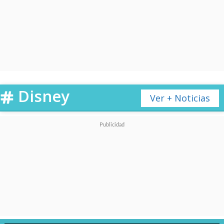
sale en cámara, con la escena
adaptándose a los movimientos
en estos sets recreados
digitalmente, donde también se
puede controlar la iluminación.
Disney
Ver + Noticias
Este logro tecnológico no sólo
quedará en una galaxia muy,
muy lejana, ya que ahora
también saltará al
Universo
Cinematográfico de Marvel
(MCU, por sus siglas en inglés),