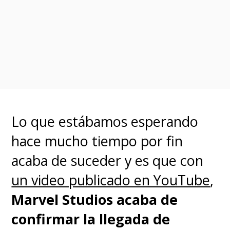
La tercera parte de "Ant-Man
and the Wasp", donde la
amenaza será Jonathan Majors
como "Kang el Conquistador",
pretende llegar a los cines en
febrero de 2023
. Aún falta
Lo que estábamos esperando
mucho tiempo para ver los
hace mucho tiempo por fin
resultados y si la tecnología
acaba de suceder y es que con
funciona tan bien como en las
un video publicado en YouTube
,
aventuras de "Din Djarin" y
Marvel Studios acaba de
"Grogu".
confirmar la llegada de