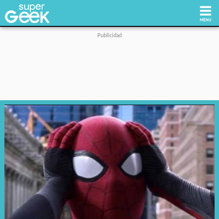
Inicio
Tecnología
Videojuegos
Reviews
Cultura Pop
Streaming
Síguenos: