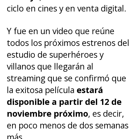
a "Spider-Man".
ciclo en cines y en venta digital.
"
No creo que volvamos a
Y fue en un video que reúne
pasar por esa montaña rusa
todos los próximos estrenos del
emocional, ni a hacer pasar a
estudio de superhéroes y
los fans por esa montaña rusa
villanos que llegarán al
emocional
",
anticipó
.
streaming que se confirmó que
la exitosa película
estará
"Spider-Man: Sin Camino a
disponible a partir del 12 de
Casa" se estrena el 16 de
noviembre próximo
, es decir,
diciembre en los cines
en poco menos de dos semanas
chilenos
, teniendo funciones de
más.