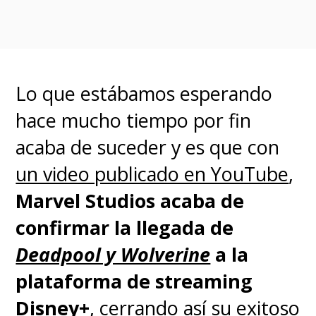
https://t.co/nKFneCkE0O
pic.twitter.com/oMQ7470j5n
— Fandango (@Fandango)
November 29, 2021
Lo que estábamos esperando
hace mucho tiempo por fin
Semanas antes, el jefe de
acaba de suceder y es que con
Marvel Studios,
Kevin Feige
, ya
un video publicado en YouTube
,
había señalado que no veía un
Marvel Studios acaba de
futuro conflicto entre ambos
confirmar la llegada de
estudios, Disney y Sony, como el
Deadpool y Wolverine
a la
que se vivió la última vez cuando
plataforma de streaming
se terminó el acuerdo respecto
Disney+
, cerrando así su exitoso