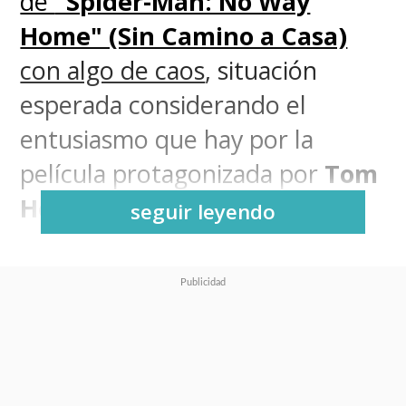
de
"Spider-Man: No Way
Home" (Sin Camino a Casa)
con algo de caos
, situación
esperada considerando el
entusiasmo que hay por la
película protagonizada por
Tom
Holland
.
seguir leyendo
Y aunque aquella entrega,
que
desata a villanos salidos del
Multiverso del "Hombre-Araña"
,
se presenta como el cierre de la