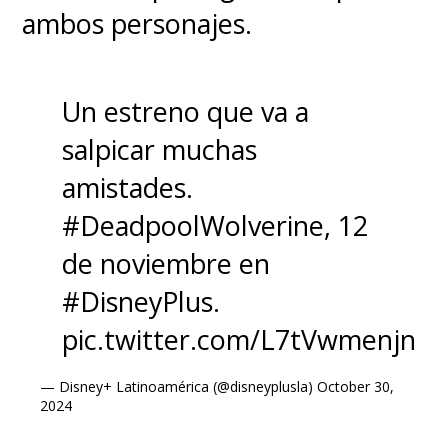
ambos personajes.
Un estreno que va a
salpicar muchas
amistades.
#DeadpoolWolverine
, 12
de noviembre en
#DisneyPlus
.
pic.twitter.com/L7tVwmenjn
— Disney+ Latinoamérica (@disneyplusla)
October 30,
2024