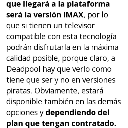
que llegará a la plataforma
en "Thor: God of Thunder #12",
será la versión IMAX
, por lo
escrito por
Jason Aaron
, se
que si tienen un televisor
revela el diagnóstico de "Jane
compatible con esta tecnología
Foster" y el inicio de su
podrán disfrutarla en la máxima
tratamiento. Posteriormente, de
calidad posible, porque claro, a
la mano de la historia
Deadpool hay que verlo como
desarrollada por Aaron, "Jane"
tiene que ser y no en versiones
se transforma en la Diosa del
piratas. Obviamente, estará
Trueno, aunque su identidad
disponible también en las demás
tardó en ser revelada.
opciones y
dependiendo del
plan que tengan contratado.
Siendo digna de empuñar el