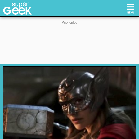
Inicio
Tecnología
Videojuegos
Reviews
Cultura Pop
Streaming
Síguenos: