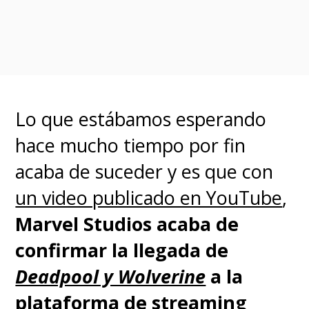
ya no se hace mención a la
batalla contra el cáncer
:
"Mientras visita las piezas rotas
del Mjolnir en Nueva Asgard, la
vida de 'Jane Foster' cambia para
Lo que estábamos esperando
siempre cuando se transforma
hace mucho tiempo por fin
misteriosamente en 'Mighty
acaba de suceder y es que con
Thor'. Ahora, armada con el
un video publicado en YouTube
,
Mjolnir y el poder del propia
Marvel Studios acaba de
'Thor', Jane acepta su nueva vida
confirmar la llegada de
como protectora divina".
Deadpool y Wolverine
a la
plataforma de streaming