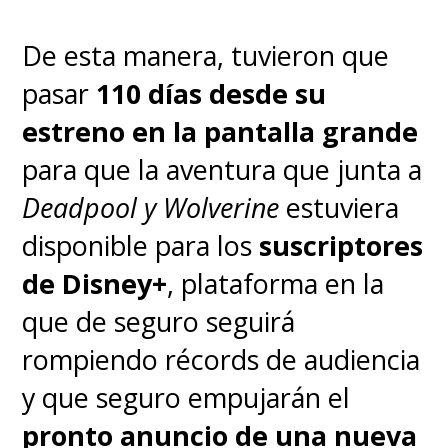
martillo mágico, y con los
De esta manera, tuvieron que
mismos poderes de "Odinson",
pasar
110 días desde su
su carrera como heroína con el
estreno en la pantalla grande
trueno en las venas tenía un
para que la aventura que junta a
enorme problema:
el cáncer
Deadpool y Wolverine
estuviera
empeora cada vez que se
disponible para los
suscriptores
transforma en "Mighty Thor",
de Disney+
, plataforma en la
porque neutraliza la
que de seguro seguirá
quimioterapia
.
rompiendo récords de audiencia
y que seguro empujarán el
pronto anuncio de una nueva