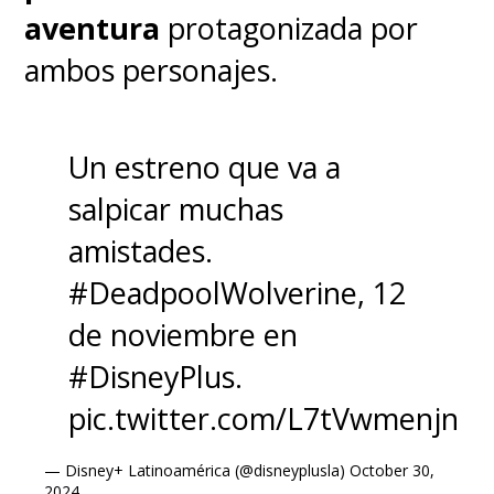
aventura
protagonizada por
ambos personajes.
Un estreno que va a
salpicar muchas
amistades.
Habrá que ver cómo se traspasa
#DeadpoolWolverine
, 12
este aspecto de la historia de
de noviembre en
"Jane Foster" a la película que
se
#DisneyPlus
.
estrenará el 7 de julio en
pic.twitter.com/L7tVwmenjn
Chile y Latinoamérica, un día
— Disney+ Latinoamérica (@disneyplusla)
October 30,
antes que en EE.UU.
2024