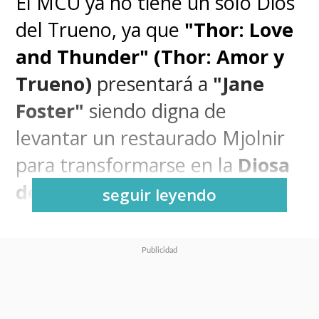
El MCU ya no tiene un solo Dios
del Trueno, ya que
"Thor: Love
and Thunder" (Thor: Amor y
Trueno)
presentará a
"Jane
Foster"
siendo digna de
levantar un restaurado Mjolnir
para transformarse en la
Diosa
del Trueno
.
seguir leyendo
Con el regreso de
Natalie
Portman
en gloria y majestad
como la Diosa del Trueno en la