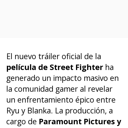
colección, aunque sólo como
una copia digital
.
Sony Pictures ya está
promocionando el box set que
El nuevo tráiler oficial de la
saldrá el
1 de febrero de 2022
,
película de Street Fighter
ha
ratificando que incluirá
generado un impacto masivo en
"Ghostbusters I, II, Answer
la comunidad gamer al revelar
the Call, Afterlife, y más de 20
un enfrentamiento épico entre
horas de material extra"
.
Ryu y Blanka. La producción, a
cargo de
Paramount Pictures y