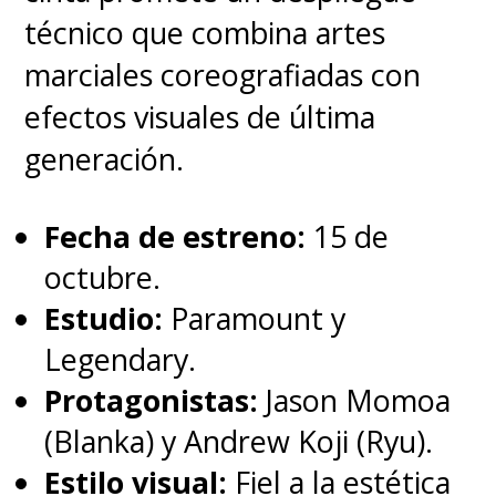
https://t.co/G3wjPobqa1
técnico que combina artes
pic.twitter.com/t4ULlthnL7
marciales coreografiadas con
efectos visuales de última
— Ghostbusters (@Ghostbusters)
December 28, 2021
generación.
De esta manera, el set
Fecha de estreno:
15 de
incluirá "Ghostbusters",
octubre.
"Ghostbusters II" and
Estudio:
Paramount y
"Ghostbusters: Afterlife" en
Legendary.
4K Ultra HD y Blu-ray, junto
Protagonistas:
Jason Momoa
con la copia digital el reinicio
(Blanka) y Andrew Koji (Ryu).
de 2016
. Serán ocho discos en
Estilo visual:
Fiel a la estética