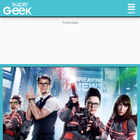
Inicio
Tecnología
Videojuegos
Reviews
Cultura Pop
Streaming
Síguenos: