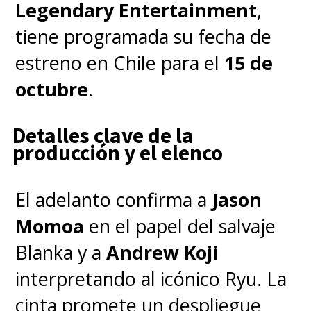
The
#Ghostbusters
Legendary Entertainment
,
Limited Edition 4K Ultra
tiene programada su fecha de
HD Collection arrives
estreno en Chile para el
15 de
February 1!⚡
octubre
.
Ghostbusters I, II, Answer
Detalles clave de la
the Call, Afterlife, and 20+
producción y el elenco
hours of bonus features
come included, along with
El adelanto confirma a
Jason
a reprint of the rare 1985
Momoa
en el papel del salvaje
book “Making
Blanka y a
Andrew Koji
Ghostbusters.” Pre-Order
interpretando al icónico Ryu. La
Now at
cinta promete un despliegue