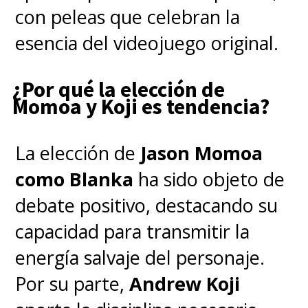
fantasmas y contará también
con peleas que celebran la
con
una reimpresión del libro
esencia del videojuego original.
"Making Ghostbusters", de
¿Por qué la elección de
1985, con sus 220 páginas
.
Momoa y Koji es tendencia?
La elección de
Jason Momoa
como Blanka
ha sido objeto de
debate positivo, destacando su
capacidad para transmitir la
energía salvaje del personaje.
Por su parte,
Andrew Koji