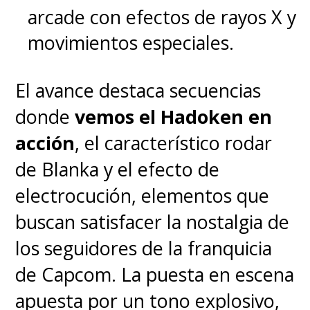
total, sumando extras como
arcade con efectos de rayos X y
varios detrás de escena y
movimientos especiales.
secuencias de archivo de las dos
El avance destaca secuencias
primeras películas, comentarios
donde
vemos el Hadoken en
de Ivan Reitman y también de
acción
, el característico rodar
Harold Ramis, fallecido en 2014,
de Blanka y el efecto de
además del nuevo documental
electrocución, elementos que
"Summoning the Spirit: Making
buscan satisfacer la nostalgia de
Ghostbusters: Afterlife".
los seguidores de la franquicia
Todo esto vendrá en un diseño
de Capcom. La puesta en escena
en forma de trampa para
apuesta por un tono explosivo,