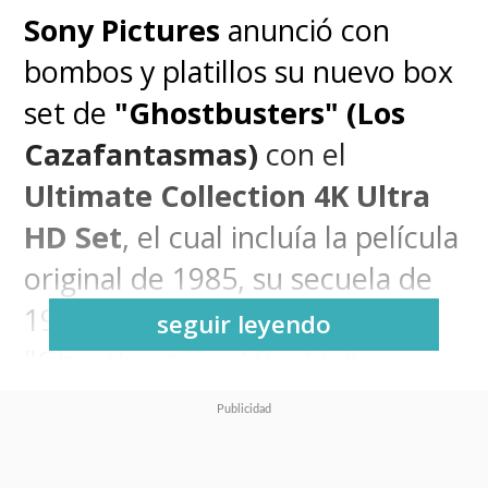
Sony Pictures
anunció con
bombos y platillos su nuevo box
set de
"Ghostbusters" (Los
Cazafantasmas)
con el
Ultimate Collection 4K Ultra
HD Set
, el cual incluía la película
original de 1985, su secuela de
1989 y la más reciente entrega
seguir leyendo
"Ghostbusters: Afterlife"
(Cazafantasmas: El Legado).
Sin embargo, pese a presentarse