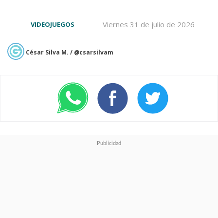
Viernes 31 de julio de 2026
VIDEOJUEGOS
César Silva M. / @csarsilvam
Ver esta publicación en Instagram
Una publicación compartida por The Walt Disney Company - Repr. en Chile (@cinecolorchile)
Teniendo un guion de
Chris
Kekaniokalani Bright
, el live-
action tendrá a
Lilo
siendo