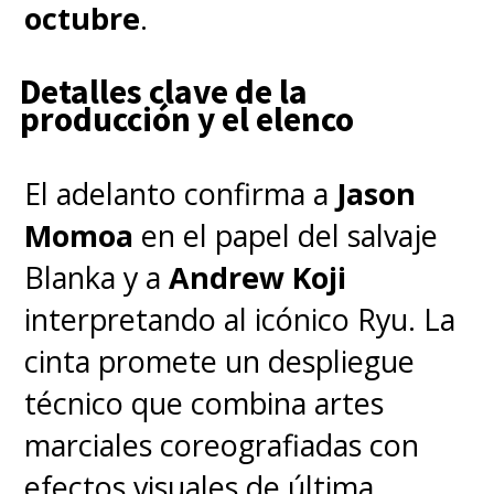
octubre
.
animada de Disney dirigida por
Dean DeBlois y Chris Sanders
Detalles clave de la
que, al ritmo de
Elvis Presley
,
producción y el elenco
nos presentó la historia de una
niña que no encuentra su lugar
El adelanto confirma a
Jason
en el mundo y una caótica
Momoa
en el papel del salvaje
criatura que llega desde el
Blanka y a
Andrew Koji
espacio exterior, sin saber lo
interpretando al icónico Ryu. La
mucho que se necesitaban el
cinta promete un despliegue
uno al otro.
técnico que combina artes
marciales coreografiadas con
Es que "
Ohana significa familia
efectos visuales de última