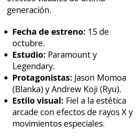
y tu familia nunca te
generación.
abandona, ni te olvida
". Un
Fecha de estreno:
15 de
entrañable y potente mensaje
octubre.
que quedó con todos los que
Estudio:
Paramount y
disfrutamos aquella maravilla
Legendary.
animada de 2002 que se
Protagonistas:
Jason Momoa
escapaba de los tradicionales
(Blanka) y Andrew Koji (Ryu).
cuentos de Disney.
Era
Estilo visual:
Fiel a la estética
diferente y eso la hizo única
.
arcade con efectos de rayos X y
movimientos especiales.
La película que llevará a Lilo y el
experimento 626 a la acción real