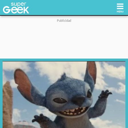
Inicio
Tecnología
Videojuegos
Reviews
Cultura Pop
Streaming
Síguenos: