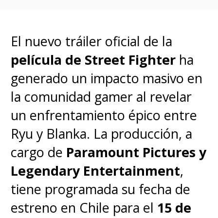
de
Stitch
, mientras que
Zach
Galifianakis
será el
Dr. Jumba
El nuevo tráiler oficial de la
Jookiba
y
Billy Magnussen
será
película de Street Fighter
ha
el
Agente Pleakley
de la
generado un impacto masivo en
Federación Galáctica. El elenco
la comunidad gamer al revelar
también incluye a
Courtney B.
un enfrentamiento épico entre
Vance
y
Tia Carrere
, quien
Ryu y Blanka. La producción, a
fuera la voz de Nina en la
cargo de
Paramount Pictures y
película original.
Legendary Entertainment
,
tiene programada su fecha de
Hay mucho cariño por
Lilo y
estreno en Chile para el
15 de
Stitch
, la fantástica película