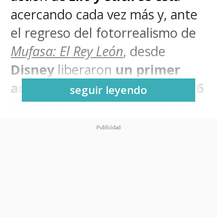
acercando cada vez más y, ante
el regreso del fotorrealismo de
Mufasa: El Rey León
, desde
Disney
liberaron
un primer
adelanto del Experimento 626
seguir leyendo
trayendo el caos en su salto a
la acción real
.
Y mientras la original se valió de
las parodias a otras películas de
Disney, presentando a Stitch
como la oveja negra de la