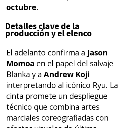
octubre
.
podrían haber evitado
.
Detalles clave de la
Cuando su camino se cruza con
producción y el elenco
el de una mujer,
Noriko Ōishi
El adelanto confirma a
Jason
(Minami Hamabe)
, y una
Momoa
en el papel del salvaje
pequeña bebé, todos huérfanos
Blanka y a
Andrew Koji
de la guerra, la vida parece darle
interpretando al icónico Ryu. La
una segunda oportunidad.
Pero
cinta promete un despliegue
todo queda hecho añicos
técnico que combina artes
cuando Godzilla emerge como
marciales coreografiadas con
una fuerza destructora en