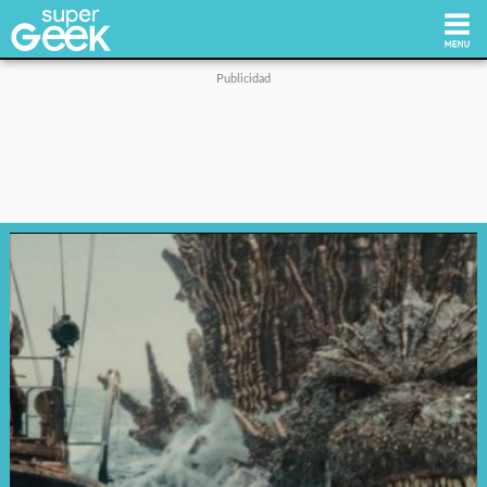
Inicio
Tecnología
Videojuegos
Reviews
Cultura Pop
Streaming
Síguenos: