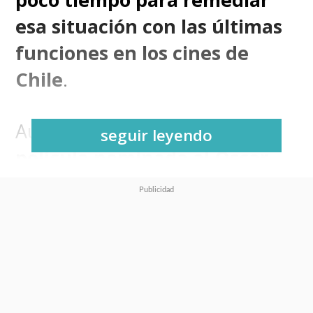
esa situación con las últimas
funciones en los cines de
Chile
.
Aunque se trata de
una
seguir leyendo
película nominada al Oscar
,
compitiendo en la categoría de
Mejores Efectos Visuales
,
su
ventana de exhibición en las
salas chilenas está llegando a
su fin esta misma semana
.