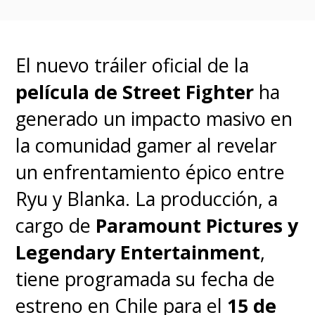
hambre, como los traumas,
abunda.
El nuevo tráiler oficial de la
película de Street Fighter
ha
Un sobreviviente de la guerra
generado un impacto masivo en
es
Kōichi Shikishima
la comunidad gamer al revelar
(Ryūnosuke Kamiki)
, un piloto
un enfrentamiento épico entre
kamikaze que no cumplió con su
Ryu y Blanka. La producción, a
voto de sacrificarse por su
cargo de
Paramount Pictures y
país.
Para él, su lucha no
Legendary Entertainment
,
terminó tras el final de la
tiene programada su fecha de
guerra, culpándose por las
estreno en Chile para el
15 de
muertes que sus acciones