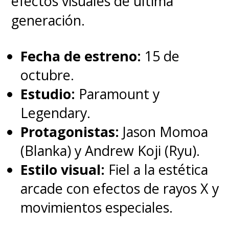
efectos visuales de última
este país abatido
.
generación.
Es la primera película
Fecha de estreno:
15 de
de
Godzilla
en obtener una
octubre.
nominación a los Premios de
Estudio:
Paramount y
la Academia
y conoceremos si
Legendary.
se lleva la estatuilla en
Protagonistas:
Jason Momoa
la
edición número 96 de los
(Blanka) y Andrew Koji (Ryu).
Premios Oscar
que se celebrará
Estilo visual:
Fiel a la estética
el próximo
10 de marzo
en el
arcade con efectos de rayos X y
Dolby Theatre de Los Ángeles.
movimientos especiales.