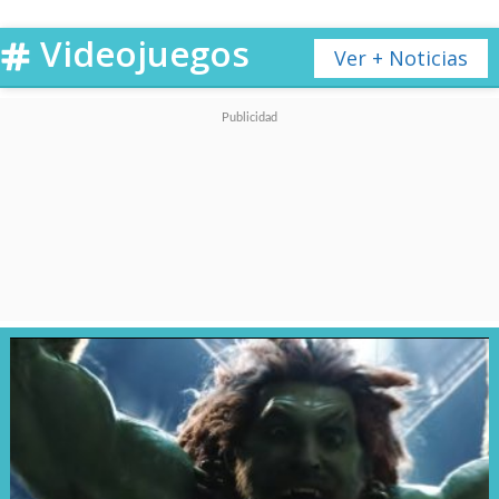
Videojuegos
Ver + Noticias
Ver esta publicación en Instagram
Una publicación compartida por Konnichiwa! 📽 (@konnichiwafestival)
Fue una larga estadía en las
salas con una gran recepción de