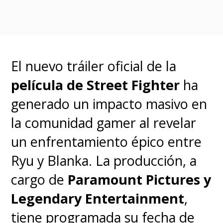
películas extraordinarias, y
orgullosos y entusiasmados
de mantener vivo el espíritu
de Bond en su próxima
El nuevo tráiler oficial de la
aventura
".
película de Street Fighter
ha
generado un impacto masivo en
Respecto al futuro actor que
la comunidad gamer al revelar
interpretará al agente al servicio
un enfrentamiento épico entre
secreto de su majestad, desde
Ryu y Blanka. La producción, a
The Daily Mail
dieron con
un
cargo de
Paramount Pictures y
comunicado interno del
Legendary Entertainment
,
estudio en el que se estipula
tiene programada su fecha de