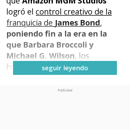
que
Amazon MGM Studios
logró el
control creativo de la
franquicia de
James Bond
,
poniendo fin a la era en la
que Barbara Broccoli y
Michael G. Wilson
, los
históricos productores de la
seguir leyendo
saga con EON Productions
Limited,
tenían la última
palabra sobre el agente 007
.
Las tres partes seguirán