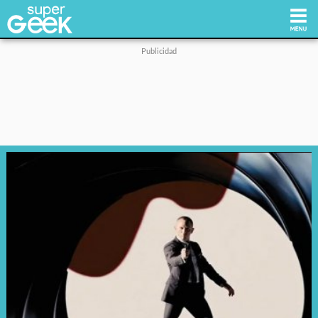
Inicio
Tecnología
Videojuegos
Reviews
Cultura Pop
Streaming
Síguenos: