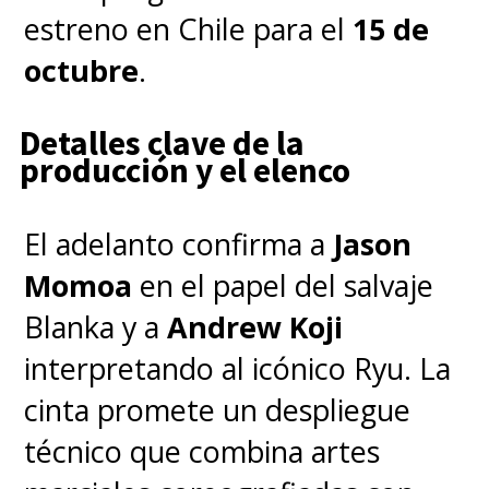
que 007 seguirá siendo
estreno en Chile para el
15 de
hombre y británico
.
octubre
.
Detalles clave de la
Ante la especulación, comenzó a
producción y el elenco
circular este texto al interior de
Amazon MGM Studios donde se
El adelanto confirma a
Jason
aclara que "
el espía no
Momoa
en el papel del salvaje
cambiará de género ni de
Blanka y a
Andrew Koji
nacionalidad
".
interpretando al icónico Ryu. La
cinta promete un despliegue
Hoy pueden revivir
las 25
técnico que combina artes
películas oficiales de 007 en