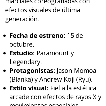
marciales coreografiadas con
Prime Video
, desde
El Satánico
efectos visuales de última
Dr. No
a
Sin Tiempo para Morir
,
generación.
con las seis encarnaciones
cinematográficas del agente al
Fecha de estreno:
15 de
servicio de Su Majestad a cargo
octubre.
de
Sean Connery, George
Estudio:
Paramount y
Lazenby, Roger Moore,
Legendary.
Timothy Dalton, Pierce
Protagonistas:
Jason Momoa
Brosnan y Daniel Craig.
(Blanka) y Andrew Koji (Ryu).
Estilo visual:
Fiel a la estética
arcade con efectos de rayos X y
movimientos especiales.