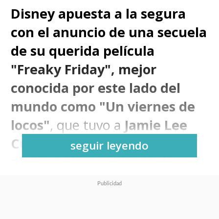
Disney apuesta a la segura
con el anuncio de una secuela
de su querida película
"Freaky Friday", mejor
conocida por este lado del
mundo como "Un viernes de
locos"
, que tuvo a
Jamie Lee
Curtis
y
Lindsay Lohan
como
seguir leyendo
madre e hija cambiando de
cuerpo durante un movido y
alocado día.