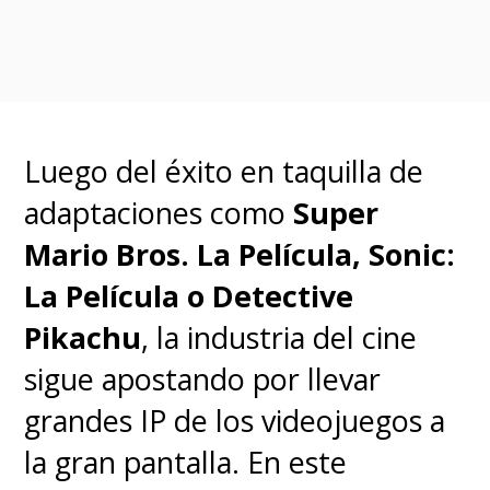
officially in the works with
both Jamie Lee Curtis and
Lindsay Lohan set to
return
https://t.co/Dbfg223Fig
Luego del éxito en taquilla de
adaptaciones como
Super
— The Hollywood Reporter (@THR)
May 11, 2023
Mario Bros. La Película, Sonic:
La Película o Detective
Pikachu
, la industria del cine
sigue apostando por llevar
grandes IP de los videojuegos a
la gran pantalla. En este