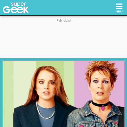
Inicio
Tecnología
Videojuegos
Reviews
Cultura Pop
Streaming
Síguenos: