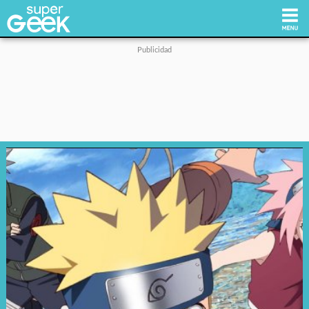
Inicio
Tecnología
Videojuegos
Reviews
Cultura Pop
Streaming
Síguenos: