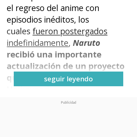
el regreso del anime con
episodios inéditos, los
cuales
fueron postergados
indefinidamente
,
Naruto
recibió una importante
actualización de un proyecto
que sigue con vida en
seguir leyendo
Hollywood.
El joven de cabello rubio y con
marcas de bigotes en sus
mejillas, creado por Masashi