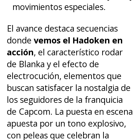
Oculta de la Hoja.
movimientos especiales.
Logró demostrar su valía y,
El avance destaca secuencias
a lo largo de 72 tomos del
donde
vemos el Hadoken en
manga, fuimos testigos del
acción
, el característico rodar
camino que lo llevó a
de Blanka y el efecto de
convertirse en el mejor
electrocución, elementos que
Shinobi de su Aldea Oculta.
buscan satisfacer la nostalgia de
los seguidores de la franquicia
de Capcom. La puesta en escena
apuesta por un tono explosivo,
con peleas que celebran la