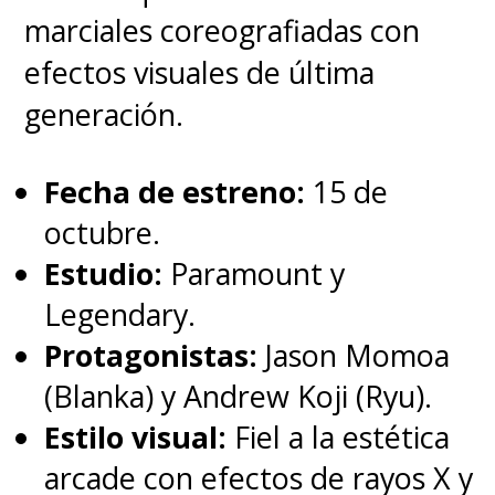
inquebrantable camino ninja de
marciales coreografiadas con
ese niño travieso e impulsivo
efectos visuales de última
que luchó contra el desprecio
generación.
recibido de parte de los
habitantes de su aldea,
Fecha de estreno:
15 de
buscando ser reconocido por
octubre.
todos, un
viaje que lo llevó a
Estudio:
Paramount y
superar los prejuicios y la
Legendary.
soledad que marcaron a su
Protagonistas:
Jason Momoa
infancia para terminar
(Blanka) y Andrew Koji (Ryu).
transformándose
en un gran
Estilo visual:
Fiel a la estética
ninja y el Hokage de la Aldea
arcade con efectos de rayos X y