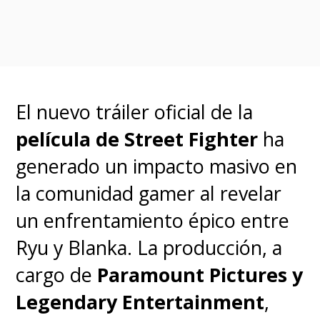
esta adaptación junto a Jeyun
Munford a través de su
productora Hisako
, dupla que
se suma a los productores
Avi
El nuevo tráiler oficial de la
Arad, Ari Arad y Emmy Yu
de
película de Street Fighter
ha
Arad Productions, y
Jeremy
generado un impacto masivo en
Latcham
(
Calabozos y
la comunidad gamer al revelar
Dragones
).
un enfrentamiento épico entre
Ryu y Blanka. La producción, a
'Naruto,' one of the most
cargo de
Paramount Pictures y
popular mangas of all
Legendary Entertainment
,