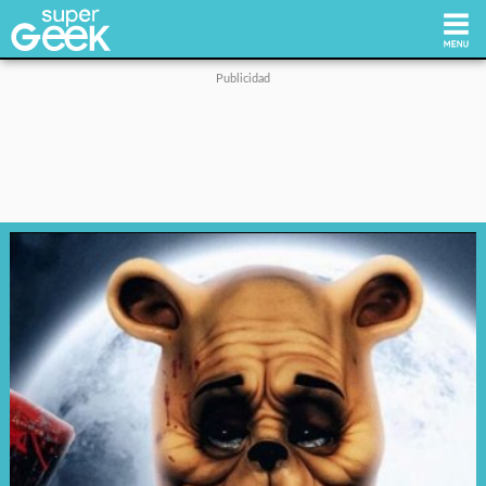
Inicio
Tecnología
Videojuegos
Reviews
Cultura Pop
Streaming
Síguenos: