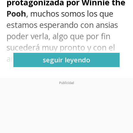
protagonizada por Winnie the
Pooh
, muchos somos los que
estamos esperando con ansias
poder verla, algo que por fin
sucederá muy pronto y con el
añadido que podremos
seguir leyendo
disfrutarla (o no tanto) en la
pantalla grande.
Sí, porque gracias al ciclo
“Verano de Terror”
de
Cinemark
tendremos acceso a