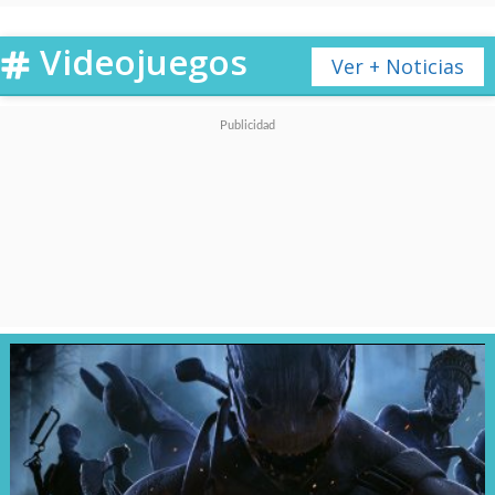
Videojuegos
Ver + Noticias
Y claro, el giro que tuvieron
ambos personajes
fue
provocado nada más y nada
menos que por el propio
Christopher Robin
quien al
crecer los abandonó y ese fue el
detonante para que se volvieran