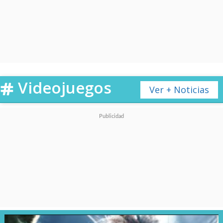
fantasía, buscando conquistar
no solo a los jugadores de
"DnD", sino que también al
público masivo. Esa es la meta.
Videojuegos
Ver + Noticias
Por ello, no es al azar la elección
de
Chris Pine
(
Star Trek, Hell or
High Water
) y
Regé-Jean Page
(
Bridgerton
) para encabezar
este
viaje lleno de guiños y
criaturas del mundo de D&D,
muchas de las cuales fueron