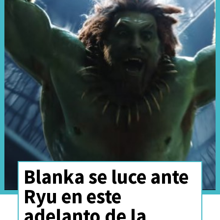
creaciones con efectos
prácticos
, como lo deja ver este
adelanto que nos lleva detrás de
cámaras de esta película
"grande y divertida", como
describe el propio Pine.
Blanka se luce ante
Ryu en este
adelanto de la