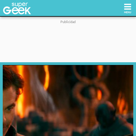
Inicio
Tecnología
Videojuegos
Reviews
Cultura Pop
Streaming
Síguenos: