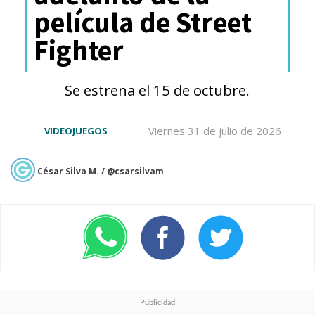
película de Street
Fighter
En
"Dungeons & Dragons:
Se estrena el 15 de octubre.
Honor Among Thieves"
Viernes 31 de julio de 2026
VIDEOJUEGOS
(Calabozos y Dragones: Honor
entre Ladrones)
, los ladrones
César Silva M. / @csarsilvam
serán los encargados de salvar
el día, con el foco puesto en
un encantador ladrón y un
grupo de improbables
aventureros que emprenden un