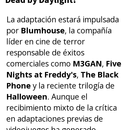
Dune: Parte 2
llegará el 29 de
febrero a los cines chilenos
,
La adaptación estará impulsada
pero antes podremos
revivir
por
Blumhouse
, la compañía
Dune: Parte 1
en salas IMAX
líder en cine de terror
desde este
8 de febrero
con un
responsable de éxitos
adelanto exclusivo de la
comerciales como
M3GAN
,
Five
segunda película.
Nights at Freddy's
,
The Black
Phone
y la reciente trilogía de
Halloween
. Aunque el
recibimiento mixto de la crítica
en adaptaciones previas de
videojuegos ha generado