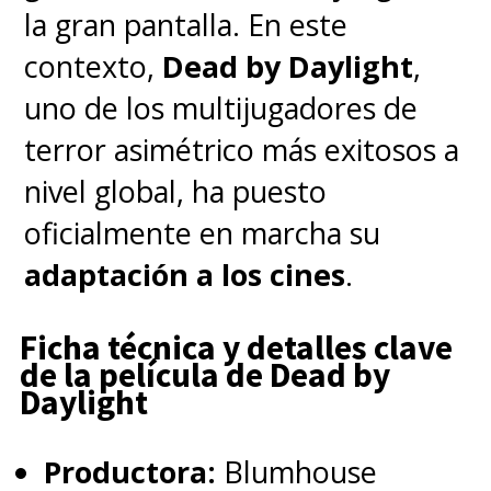
Herbert escribió en total seis
la gran pantalla. En este
novelas de la saga, "
Dune
", "
El
contexto,
Dead by Daylight
,
Mesías de Dune
", "
Hijos de Dune
",
uno de los multijugadores de
"
Dios Emperador de Dune
",
terror asimétrico más exitosos a
"
Herejes de Dune
" y "
Casa
nivel global, ha puesto
Capitula
r", pero las crónicas
oficialmente en marcha su
continuaron, y se expandieron,
adaptación a los cines
.
de la mano de su hijo Brian
Herbert y el escritor Kevin J.
Ficha técnica y detalles clave
de la película de Dead by
Anderson.
Daylight
La
Parte 2
continúa
Productora:
Blumhouse