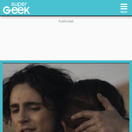
Inicio
Tecnología
Videojuegos
Reviews
Cultura Pop
Streaming
Síguenos: