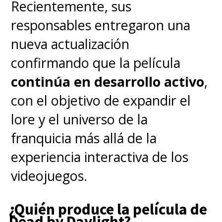
Recientemente, sus
visiones.
responsables entregaron una
nueva actualización
La conclusión de
Dune
aún no
confirmando que la película
ha llegado a los cines y sus
continúa en desarrollo activo
,
protagonistas
Zendaya
y
Timoth
con el objetivo de expandir el
Chalamet
han declarado
estar
lore y el universo de la
"muy entusiasmados" de
franquicia más allá de la
escuchar los planes del
experiencia interactiva de los
Villeneuve para una tercera
videojuegos.
película, que -
insistimos
-
aún
no está confirmada
.
¿Quién produce la película de
Dead by Daylight?