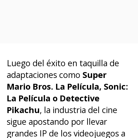
beginning, has had
multiple crises. There’s
always an adjustment,
but the river still keeps
flowing. The theatrical
experience is here for
Luego del éxito en taquilla de
good. It will prevail, it will
adaptaciones como
Super
transform"
Mario Bros. La Película, Sonic:
https://t.co/8tx2bAM4GF
La Película o Detective
Pikachu
, la industria del cine
— TIME (@TIME)
January 31, 2024
sigue apostando por llevar
grandes IP de los videojuegos a