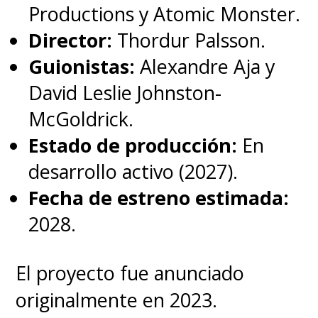
exactamente donde termina la
Productions y Atomic Monster.
anterior, con
Paul
(Timothée
Director:
Thordur Palsson.
Chalamet),
Jessica
(
Rebecca
Guionistas:
Alexandre Aja y
Ferguson
)
y Chani
(Zendaya)
David Leslie Johnston-
haciendo planes para lograr una
McGoldrick.
Estado de producción:
En
jugada de poder contra el
desarrollo activo (2027).
despiadado
Fecha de estreno estimada:
emperador
Padishah Shaddam
2028.
IV
(Christopher Walken) y poder
recuperar el control del planeta
El proyecto fue anunciado
desierto, mientras Paul va
originalmente en 2023.
descubriendo qué significan sus