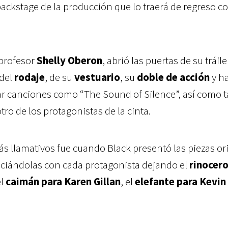
ackstage de la producción que lo traerá de regreso c
 profesor
Shelly Oberon
, abrió las puertas de su tráil
 del
rodaje
, de su
vestuario
, su
doble de acción
y ha
ar canciones como “The Sound of Silence”, así como 
ro de los protagonistas de la cinta.
s llamativos fue cuando Black presentó las piezas or
ociándolas con cada protagonista dejando el
rinocer
el
caimán para
Karen Gillan
, el
elefante para
Kevin