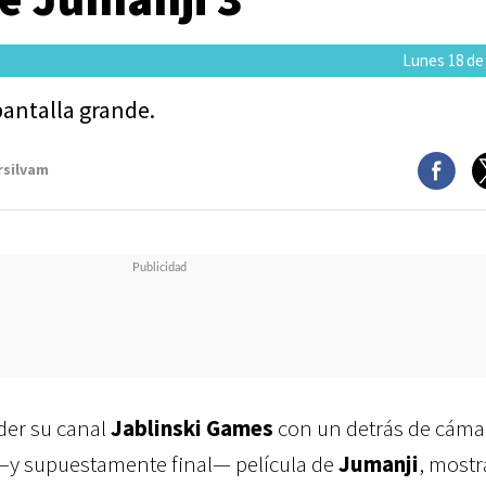
Lunes 18 de
pantalla grande.
rsilvam
der su canal
Jablinski Games
con un detrás de cáma
a —y supuestamente final— película de
Jumanji
, most