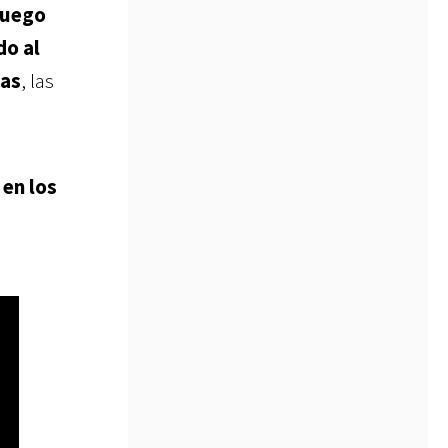
 juego
do al
nas
, las
 en los