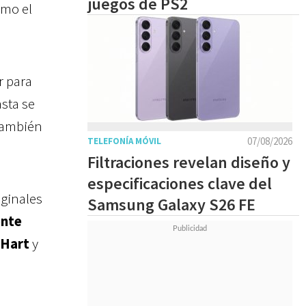
juegos de PS2
omo el
er para
sta se
también
07/08/2026
TELEFONÍA MÓVIL
Filtraciones revelan diseño y
especificaciones clave del
iginales
Samsung Galaxy S26 FE
onte
 Hart
y