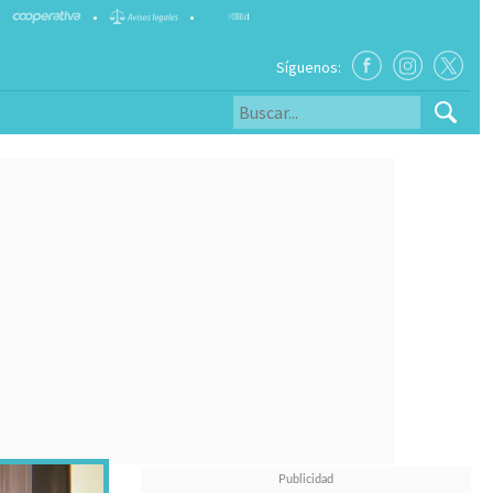
•
•
Síguenos: