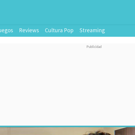
uegos
Reviews
Cultura Pop
Streaming