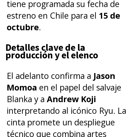
tiene programada su fecha de
oculta de la fortaleza del
estreno en Chile para el
15 de
Abismo de Helm
al centrarse
octubre
.
en una de las figuras más
legendarias de la Tierra Media,
Detalles clave de la
producción y el elenco
"Helm Mano de Hierro",
noveno rey de Rohan
.
El adelanto confirma a
Jason
Momoa
en el papel del salvaje
Para que no haya enredos,
Blanka y a
Andrew Koji
Warner Bros. accedió a los
interpretando al icónico Ryu. La
derechos cinematográficos de la
cinta promete un despliegue
obra de Tolkien, mientras que
técnico que combina artes