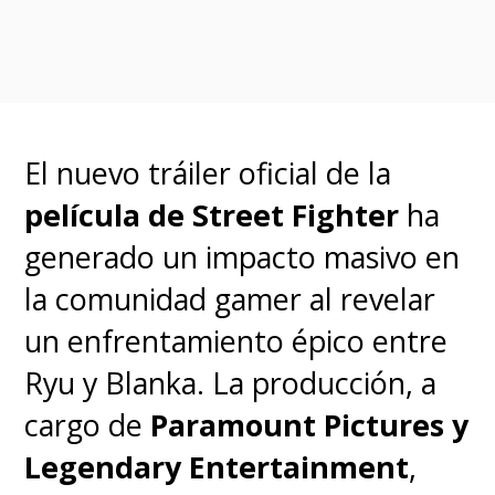
regreso de la franquicia a la
animación tras la cinta de Ralph
Bakshi de 1978.
El nuevo tráiler oficial de la
Se trata de una aventura que
película de Street Fighter
ha
transcurre dos siglos antes de
generado un impacto masivo en
los eventos de "El Hobbit" y "El
la comunidad gamer al revelar
Señor de los Anillos",
un enfrentamiento épico entre
ambientándose en la Tierra
Ryu y Blanka. La producción, a
Media presentada en las dos
cargo de
Paramount Pictures y
trilogías dirigidas por Jackson
Legendary Entertainment
,
para presentar
la historia