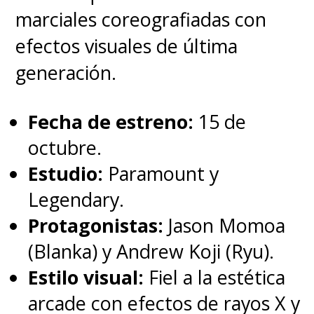
Amazon tiene los derechos
marciales coreografiadas con
televisivos
, lo que ha permitido
efectos visuales de última
realizar
"The Lord of the
generación.
Rings: The Rings of Power"
para Prime Video
, la cual
Fecha de estreno:
15 de
estrenó su primera temporada
octubre.
en septiembre de 2022 y se
Estudio:
Paramount y
transformó en la serie más cara
Legendary.
de la historia.
Protagonistas:
Jason Momoa
(Blanka) y Andrew Koji (Ryu).
Estilo visual:
Fiel a la estética
arcade con efectos de rayos X y