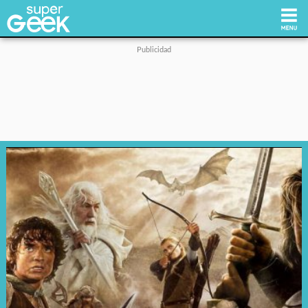
Inicio
Tecnología
Videojuegos
Reviews
Cultura Pop
Streaming
Síguenos: