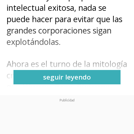
intelectual exitosa, nada se
puede hacer para evitar que las
grandes corporaciones sigan
explotándolas.
Ahora es el turno de la mitología
creada por
J.R.R. Tolkien
, ya
seguir leyendo
que
Warner Bros. Pictures
hará más películas de "El
Señor de los Anillos" (The
Lord of The Rings)
.