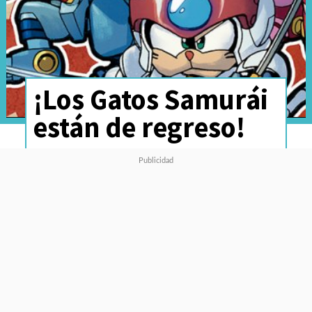
¡Los Gatos Samurái
están de regreso!