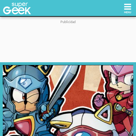
Inicio
Tecnología
Videojuegos
Reviews
Cultura Pop
Streaming
Síguenos: