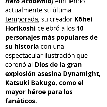
Hero Academia)
emitiendo
probable es que sea el público
actualmente
su última
de la serie también".
temporada
, su creador
Kōhei
Horikoshi
celebró a los
10
personajes más populares de
su historia
con una
espectacular ilustración que
coronó al
Dios de la gran
explosión asesina Dynamight,
Katsuki Bakugo, como el
mayor héroe para los
fanáticos.
"Parte lo que hicimos, con el