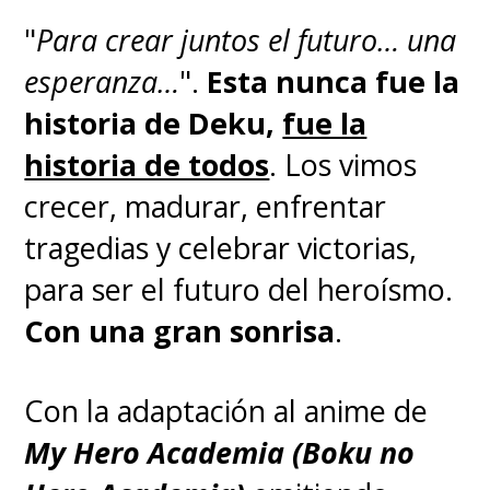
gente, más allá de que en
"
Para crear juntos el futuro… una
alguna parte vamos a tener los
esperanza…
".
Esta nunca fue la
nombres en japonés (
'Yattaro,
historia de Deku,
fue la
'Pururun' y 'Sukashi'
) para no
historia de todos
. Los vimos
perder el gusto original",
crecer, madurar, enfrentar
adelantó.
tragedias y celebrar victorias,
para ser el futuro del heroísmo.
El editor y guionista, que se
Con una gran sonrisa
.
reconoce como "obrero del
cómic chileno", justificó aquella
Con la adaptación al anime de
decisión en que "el público que
My Hero Academia (Boku no
leerá y buscará la historia lo más