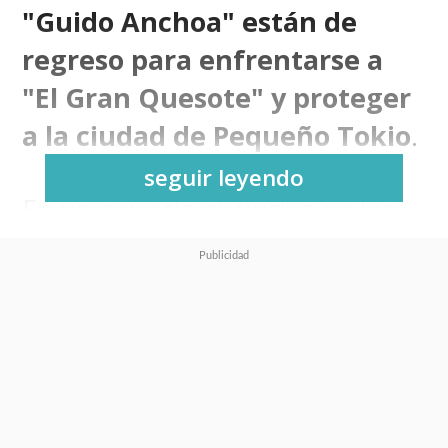
"Guido Anchoa" están de
regreso para enfrentarse a
"El Gran Quesote" y proteger
a la ciudad de Pequeño Tokio
.
seguir leyendo
En un anuncio exclusivo en los
estudios de
SuperGeek
,
Acción
Cómics
confirmó
la
publicación en Chile del
manga de "Los Gatos
Samurái" de Tatsuya Sôma
en
el marco de la conmemoración