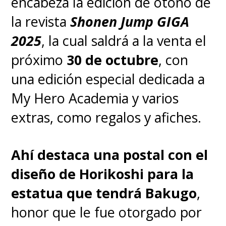
encabeza la edición de otoño de
publicación del manga de
la revista
Shonen Jump GIGA
LOS GATOS SAMURÁI, de
2025
, la cual saldrá a la venta el
Tatsuya Sôma, en Chile 😺
próximo
30 de octubre
, con
🍕
una edición especial dedicada a
My Hero Academia y varios
Revivan la entrevista al
extras, como regalos y afiches.
editor
@claudioalvarez
acá
Ahí destaca una postal con el
https://t.co/w5r4J8kt4L
diseño de Horikoshi para la
pic.twitter.com/zVZqNPGQ7U
estatua que tendrá Bakugo
,
honor que le fue otorgado por
— SuperGeek (@supergeekcl)
September 13, 2023