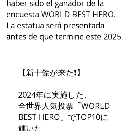
haber sido el ganador de la
encuesta WORLD BEST HERO.
La estatua será presentada
antes de que termine este 2025.
【新十傑が来た❗】
2024年に実施した、
全世界人気投票「WORLD
BEST HERO」でTOP10に
輝いた