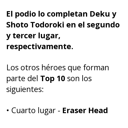
'Gladiador' también,
fue
El podio lo completan Deku y
equilibrar la nostalgia y el
Shoto Todoroki en el segundo
respeto con la obra
. En el caso
y tercer lugar,
del 'Gladiador' mantuve los
respectivamente.
nombres en japonés y revisé
varios capítulos (del anime) para
Los otros héroes que forman
cómo se llamaban las armas y de
parte del
Top 10
son los
los poderes. Son nombres muy
siguientes:
particulares, que adoptaban en
la misma traducción de la serie,
• Cuarto lugar -
Eraser Head
como 'Rayo Flamígero'.
Ese tipo
de detalles también están en