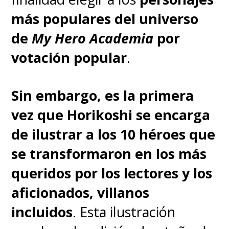
más populares del universo
de
My Hero Academia
por
votación popular
.
Sin embargo, es la primera
vez que Horikoshi se encarga
de ilustrar a los 10 héroes que
se transformaron en los más
¡Exclusivo! 3, 2, 1...
queridos por los lectores y los
@AccionComics
anunció
aficionados, villanos
en Cinta Cósmica de
incluidos
. Esta ilustración
@supergeekcl
la