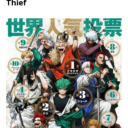
Thief
confirmó que
estará disponible
antes de que finalice este
2023
.