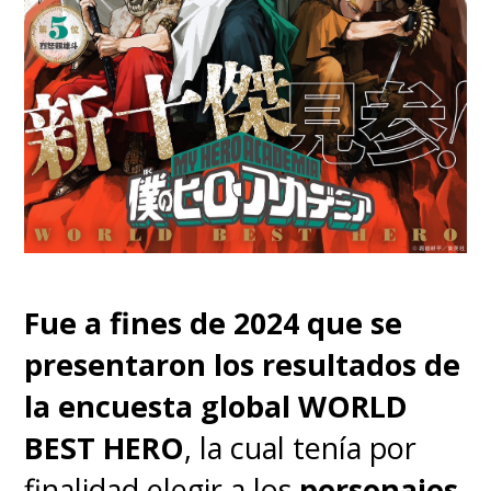
Fue a fines de 2024 que se
presentaron los resultados de
la encuesta global WORLD
Revivan el anuncio en el canal
BEST HERO
, la cual tenía por
de SuperGeek en YouTube
.
finalidad elegir a los
personajes