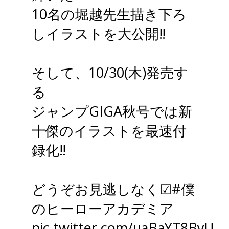
10名の堀越先生描き下ろ
しイラストを大公開‼
そして、10/30(木)発売す
る
ジャンプGIGA秋号では新
十傑のイラストを最速付
録化‼
どうぞお見逃しなく☑
#僕
のヒーローアカデミア
pic.twitter.com/uaBaYT8ByU