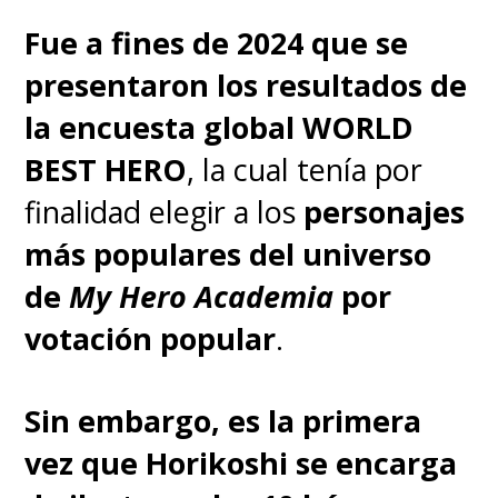
al que utilizaban '
Film Fun
' y
Fue a fines de 2024 que se
'
Lion
'. De hecho, conseguí
presentaron los resultados de
algunas de las revistas de la
la encuesta global WORLD
época que nos sirvieron de
BEST HERO
, la cual tenía por
referencia".
finalidad elegir a los
personajes
más populares del universo
de
My Hero Academia
por
votación popular
.
Sin embargo, es la primera
vez que Horikoshi se encarga