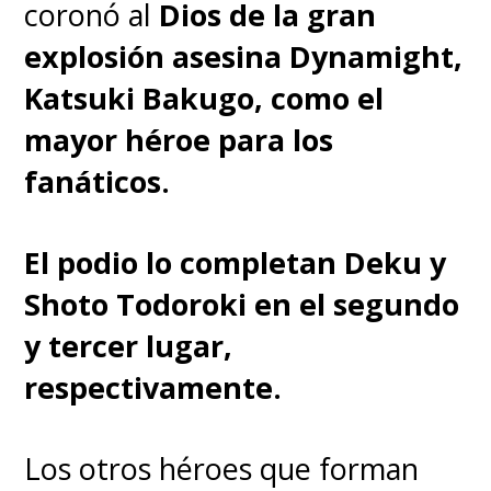
coronó al
Dios de la gran
El editor de Acción Cómics,
explosión asesina Dynamight,
Claudio Álvarez
, confirmó a
Katsuki Bakugo, como el
SuperGeek
que esta edición
mayor héroe para los
también contará con una
fanáticos.
biografía de Arturo del Castillo,
quien será retratado por
Italo
El podio lo completan Deku y
Ahumada
(
Mortis: Eterno
Shoto Todoroki en el segundo
Retorno
), y sumará un reportaje
y tercer lugar,
de tres páginas sobre la edad de
respectivamente.
oro del cómic británico y el
autor.
Los otros héroes que forman