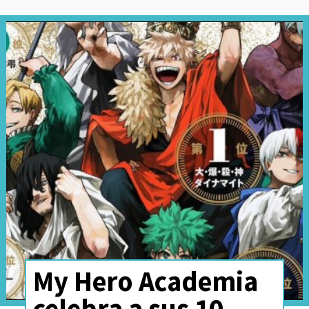
es profeta en su propia tierra
,
reza el dicho.
Chile estaba en deuda con Del
Castillo y desde la editorial
Acción Cómics
buscan empezar
a saldarla con el rescate de una
de sus historietas más
celebradas:
la adaptación de
"Los Tres Mosqueteros", de
Alejandro Dumas
.
My Hero Academia
celebra a sus 10