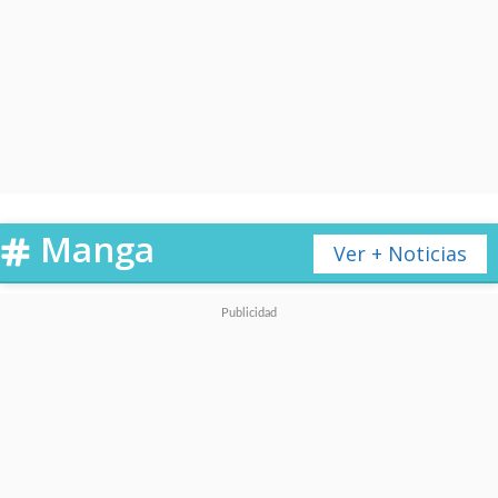
negro y hasta logró exponer en
el Museo del Louvre y ser
reconocido con e
l premio
"Yellow Kid" a la trayectoria en
el Salón de Lucca, Italia.
Manga
Ver + Noticias
Al otro lado de la cordillera se le
ubica a la altura de maestros
como Alberto Breccia, pero en
el país en el que nació es casi un
completo desconocido.
Nadie