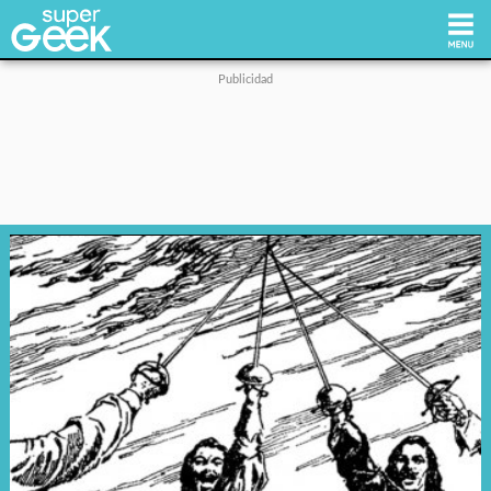
Inicio
Tecnología
Videojuegos
Reviews
Cultura Pop
Streaming
Síguenos: