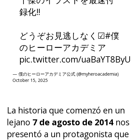
fue uno de los mejores
録化‼
artistas del mundo
", aseguró
el autor de "
Masters of British
どうぞお見逃しなく☑
#僕
Comic Art".
のヒーローアカデミア
pic.twitter.com/uaBaYT8ByU
Hoy, el integral de "Los Tres
Mosqueteros" de Arturo del
— 僕のヒーローアカデミア公式 (@myheroacademia)
October 15, 2025
Castillo finalmente se publicará
en Chile y la preventa se
La historia que comenzó en un
encuentra activa en
el sitio de
lejano
7 de agosto de 2014
nos
Acción Cómics
, costando
11.990
presentó a un protagonista que
pesos
. También
estará a la venta