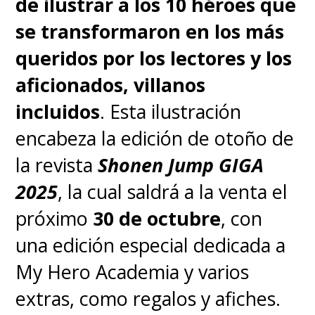
de ilustrar a los 10 héroes que
se transformaron en los más
queridos por los lectores y los
aficionados, villanos
incluidos
. Esta ilustración
encabeza la edición de otoño de
la revista
Shonen Jump GIGA
2025
, la cual saldrá a la venta el
próximo
30 de octubre
, con
una edición especial dedicada a
"
De cierta manera, estamos
My Hero Academia y varios
saldando una deuda con uno
extras, como regalos y afiches.