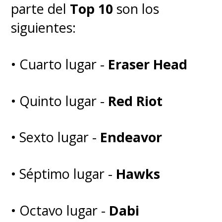
parte del
Top 10
son los
siguientes:
• Cuarto lugar -
Eraser Head
• Quinto lugar -
Red Riot
• Sexto lugar -
Endeavor
"Estamos saldando una deuda"
• Séptimo lugar -
Hawks
Mediante un comunicado,
• Octavo lugar -
Dabi
Álvarez explicó que el proyecto