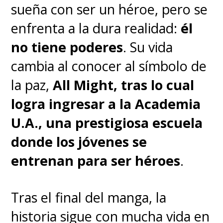
sueña con ser un héroe, pero se
en las
tiendas
Shazam Comics
enfrenta a la dura realidad:
él
en octubre.
no tiene poderes
. Su vida
cambia al conocer al símbolo de
la paz,
All Might, tras lo cual
logra ingresar a la Academia
U.A., una prestigiosa escuela
donde los jóvenes se
entrenan para ser héroes
.
Tras el final del manga, la
historia sigue con mucha vida en