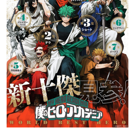
Cerrado ese aspecto, siguió el
proceso de traducción y edición,
que "implicó, por una parte,
cuidar la experiencia del público,
para que se pueda leer
fluidamente, y, por otra,
mantener intacto el arte de Del
Castillo y el carácter histórico
del material original. Tratamos
de mantener un tamaño similar