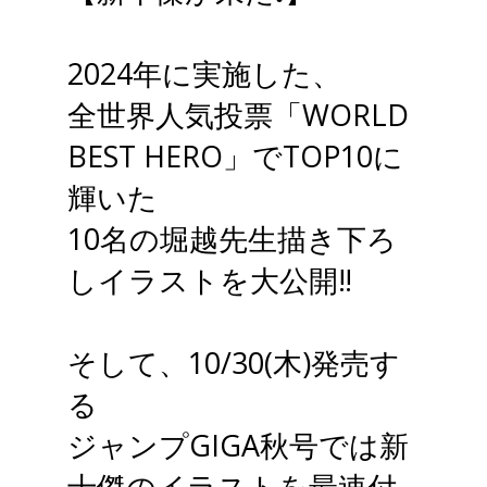
británico, algo que se logró
gracias a la ayuda de David
2024年に実施した、
Lloyd, co-creador de la
全世界人気投票「WORLD
emblemática "V for Vendetta".
BEST HERO」でTOP10に
De hecho, el reportaje que
輝いた
acompañará este integral se
10名の堀越先生描き下ろ
armó a partir de la conversación
しイラストを大公開‼
que la editorial tuvo con Roach.
そして、10/30(木)発売す
"Adoro el arte de Del Castillo.
る
En su mejor momento, en los
ジャンプGIGA秋号では新
años 60', realmente creo que
十傑のイラストを最速付