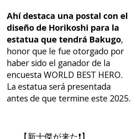
de los dibujantes más
importantes y talentosos
Ahí destaca una postal con el
nacidos en nuestro país, pero
diseño de Horikoshi para la
también uno de los más
estatua que tendrá Bakugo
,
desconocidos
", aseveró el
honor que le fue otorgado por
editor.
haber sido el ganador de la
encuesta WORLD BEST HERO.
Fundamental en todo este
La estatua será presentada
trabajo fue el contacto con
antes de que termine este 2025.
David Roach
, uno de los
principales autores e
investigadores del cómic
【新十傑が来た❗】