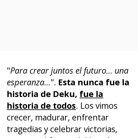
páginas.
Descrita como una "
joya
perdida del cómic
", la editorial
chilena se dispuso hace unos
años rescatar este trabajo en
"
Para crear juntos el futuro… una
una lucha a capa y espada que
esperanza…
".
Esta nunca fue la
finalmente consiguió una
historia de Deku,
fue la
victoria.
historia de todos
. Los vimos
crecer, madurar, enfrentar
A 60 años de su aparición, la
tragedias y celebrar victorias,
adaptación de "Los Tres