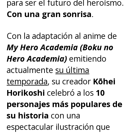
para ser el futuro del heroísmo.
Mosqueteros" dibujada por
Con una gran sonrisa
.
Del Castillo será publicada
por primera vez en español en
Con la adaptación al anime de
un "integral" que reunirá las
My Hero Academia (Boku no
tres historias firmadas por el
Hero Academia)
emitiendo
historietista penquista
,
actualmente
su última
correspondientes a "
Los Tres
temporada
, su creador
Kōhei
Mosqueteros
", "
Los
Horikoshi
celebró a los
10
Mosqueteros del Rey
" y "
El
personajes más populares de
Hombre de la Máscara de
su historia
con una
Hierro
".
espectacular ilustración que