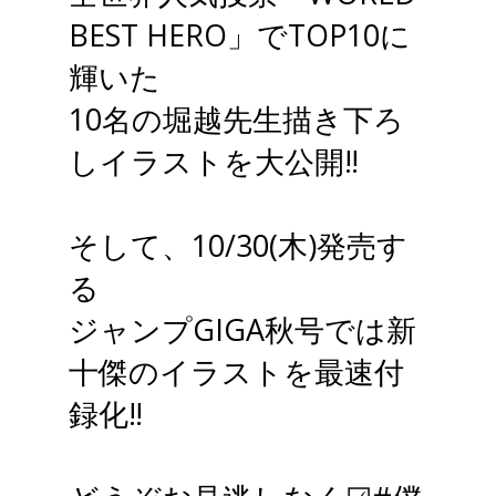
BEST HERO」でTOP10に
輝いた
10名の堀越先生描き下ろ
しイラストを大公開‼
そして、10/30(木)発売す
る
ジャンプGIGA秋号では新
十傑のイラストを最速付
録化‼