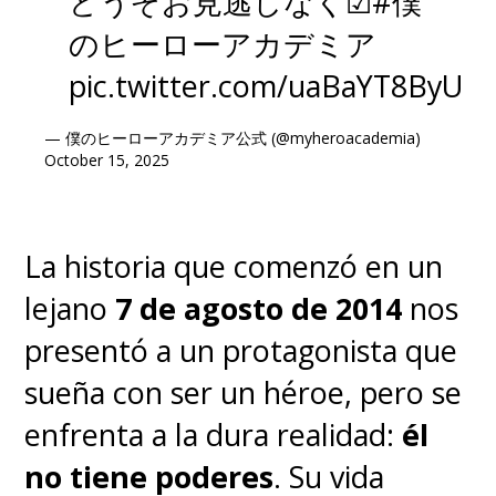
どうぞお見逃しなく☑
#僕
のヒーローアカデミア
pic.twitter.com/uaBaYT8ByU
— 僕のヒーローアカデミア公式 (@myheroacademia)
October 15, 2025
La historia que comenzó en un
lejano
7 de agosto de 2014
nos
presentó a un protagonista que
sueña con ser un héroe, pero se
enfrenta a la dura realidad:
él
no tiene poderes
. Su vida