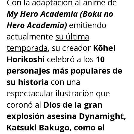
Con la adaptación al anime de
cortesía de
A24
.
My Hero Academia (Boku no
Hero Academia)
emitiendo
actualmente
su última
temporada
, su creador
Kōhei
Horikoshi
celebró a los
10
personajes más populares de
su historia
con una
espectacular ilustración que
coronó al
Dios de la gran
explosión asesina Dynamight,
Katsuki Bakugo, como el