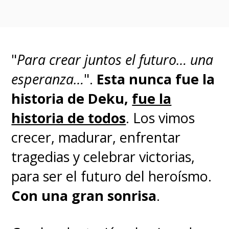
cuidadores de un faro deberán
convivir en un turno de cuatro
semanas en una isla remota de
"
Para crear juntos el futuro… una
Nueva Inglaterra. Durante este
esperanza…
".
Esta nunca fue la
tiempo, tratarán de mantener la
historia de Deku,
fue la
cordura en un constante
historia de todos
. Los vimos
combate contra la tentación de
crecer, madurar, enfrentar
dejarse arrastrar por la locura.
tragedias y celebrar victorias,
para ser el futuro del heroísmo.
Pueden revisar en detalle las
Con una gran sonrisa
.
dos páginas que se dieron a
conocer de la adaptación de Ito,