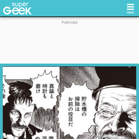
Inicio
Tecnología
Videojuegos
Reviews
Cultura Pop
Streaming
Síguenos: