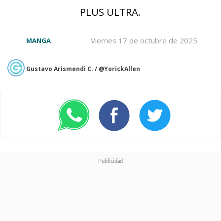
がとても印象的な映画で
PLUS ULTRA.
す。
Viernes 17 de octubre de 2025
MANGA
https://t.co/IvqDxkla6O
Gustavo Arismendi C. / @YorickAllen
— 伊藤潤二 (@junjiitofficial)
June 25, 2021
Este manga especial de ocho
páginas fue realizado con
motivo del
estreno de la
película en Japón, donde
recién debutará el próximo 9
de julio
, a casi dos años de su