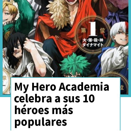
impresionante con luces y
sombras misteriosas"
,
describió el creador de "Tomie"
en su publicación.
映画「ライトハウス」の
劇場用パンフレット限定
で「『ライトハウス』あ
My Hero Academia
らすじ漫画」を描きまし
celebra a sus 10
た。
héroes más
「ライトハウス」はミス
populares
テリアスな光と影の表現