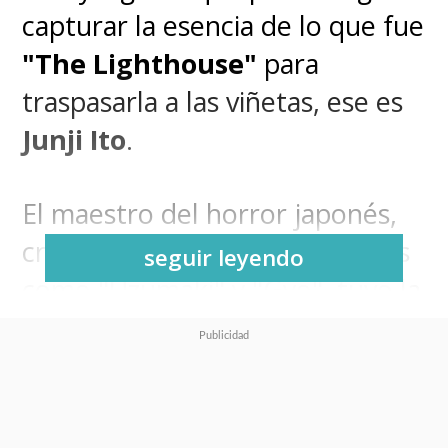
capturar la esencia de lo que fue
"The Lighthouse"
para
traspasarla a las viñetas, ese es
Junji Ito
.
El maestro del horror japonés,
creador de obras emblemáticas
seguir leyendo
como "Uzumaki" y "Gyo", tuvo la
misión de
adaptar la película
de Robert Eggers
(
The VVitch
)
e
n
un manga de ocho
páginas, que resume los