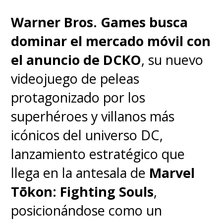
Ah, por si quieren jugar a
Warner Bros. Games busca
Teenage Mutant Ninja
dominar el mercado móvil con
Turtles: Mutants Unleashed
,
el anuncio de DCKO
, su nuevo
esta aventura con nuevos
videojuego de peleas
mutantes que llegan a Nueva
protagonizado por los
York, pueden hacerlo en
superhéroes y villanos más
PlayStation 4 y 5, Nintendo
icónicos del universo DC,
Switch y en Xbox Series X / S, así
lanzamiento estratégico que
también como en la One.
Y ojo
llega en la antesala de
Marvel
que acaba de sumarse al
Tōkon: Fighting Souls
,
catálogo de Game Pass.
posicionándose como un