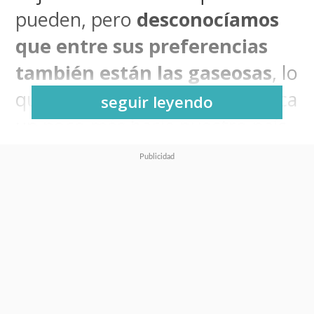
pueden, pero
desconocíamos
que entre sus preferencias
también están las gaseosas
, lo
que de alguna manera las acerca
seguir leyendo
un poco más hacia nuestro país.
Y no crean que es solo por el
alto consumo de ese tipo de
refrescos en Chile, sino que
también porque
la favorita de
las Ninja Mutantes es una
muy conocida en nuestras