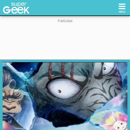
Inicio
Tecnología
Videojuegos
Reviews
Cultura Pop
Streaming
Síguenos: