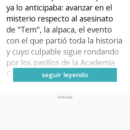
ya lo anticipaba: avanzar en el
misterio respecto al asesinato
de "Tem", la alpaca, el evento
con el que partió toda la historia
y cuyo culpable sigue rondando
por los pasillos de la Academia
Cherryton.
seguir leyendo
"Beastars"
, la exitosa
adaptación del manga de
Paru
Itagaki
,
llegará con su
segundo ciclo a contar del 5