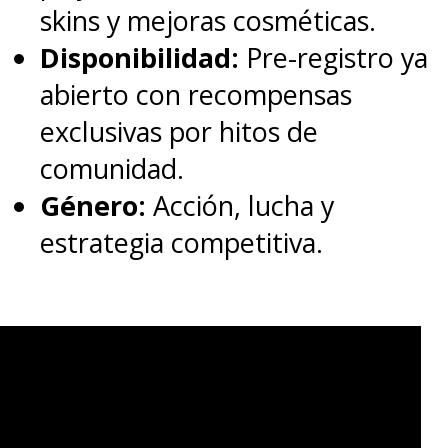
skins y mejoras cosméticas.
como "Atom Smasher" y
Disponibilidad:
Pre-registro ya
Quintessa Swindell como
abierto con recompensas
"Cyclone"
.
exclusivas por hitos de
comunidad.
"Black Adam" ha sido un
Género:
Acción, lucha y
enemigo de la Familia
estrategia competitiva.
Marvel/Familia Shazam por
varias décadas, un villano,
aunque él no se defina como
tal;
ha luchado junto a la JSA,
pero, como él mismo ha dicho,