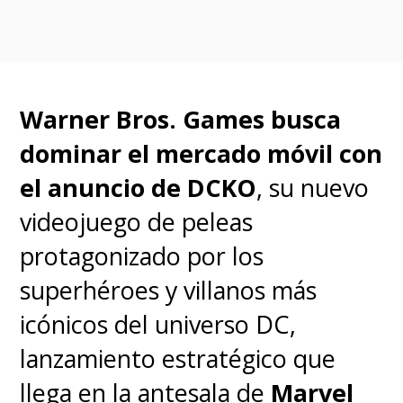
Aquella cifra es altísima, pero se
trata de una superproducción
que costó 195 millones de
Warner Bros. Games busca
dólares y cuya labor de
dominar el mercado móvil con
marketing sumó otros 80
el anuncio de DCKO
, su nuevo
millones.
Para ser considerada
videojuego de peleas
rentable, debía recaudar
protagonizado por los
alrededor de 600 millones de
superhéroes y villanos más
dólares en todo el mundo
,
icónicos del universo DC,
pero hoy se ve difícil que supere
lanzamiento estratégico que
los 400 millones.
llega en la antesala de
Marvel