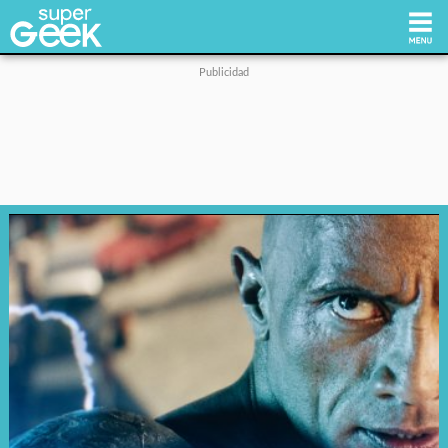
Inicio
Tecnología
Videojuegos
Reviews
Cultura Pop
Streaming
Síguenos: