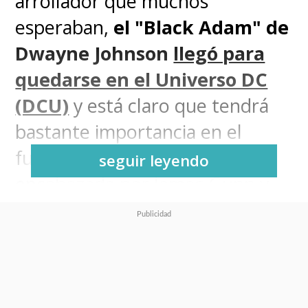
arrollador que muchos
esperaban,
el "Black Adam" de
Dwayne Johnson
llegó para
quedarse en el Universo DC
(DCU)
y está claro que tendrá
bastante importancia en el
futuro que traerá la
nueva era
seguir leyendo
encabezada por James Gunn y
Peter Safran en DC Studios
.
Y si bien aún sigue en cartelera
en algunos cines,
en los