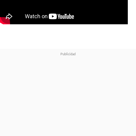
"nunca me gané su confianza", y
llegó
a ser un miembro de la
"Liga de la Justicia" en los
cómics.