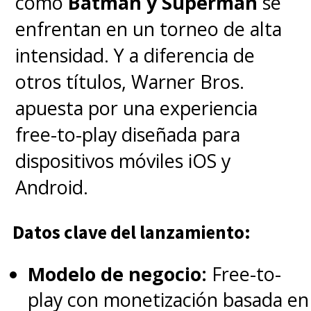
como
Batman y Superman
se
Adam" siendo liberado de su
enfrentan en un torneo de alta
tumba terrenal listo para
intensidad. Y a diferencia de
desatar su forma única de
otros títulos, Warner Bros.
justicia en el mundo moderno.
apuesta por una experiencia
free-to-play diseñada para
Su camino lo lleva a cruzarse con
dispositivos móviles iOS y
los héroes de la
"Justice
Android.
Society of America" (JSA)
,
enfrentando a
Pierce Brosnan
Datos clave del lanzamiento:
como "Doctor Fate" (Doctor
Modelo de negocio:
Free-to-
Destino), Aldis Hodge como
play con monetización basada en
"Hawkman", Noah Centineo