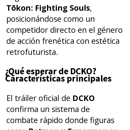
Tōkon: Fighting Souls
,
Sea como sea, esto no será lo
posicionándose como un
último que veamos del
competidor directo en el género
antihéroe que prometía
sacudir
de acción frenética con estética
la jerarquía de poder en el
retrofuturista.
Universo DC.
¿Qué esperar de DCKO?
Características principales
A 5.000 años de haber sido
dotado de los poderes
El tráiler oficial de
DCKO
omnipotentes de los antiguos
confirma un sistema de
dioses y ser encarcelado, la
combate rápido donde figuras
historia nos presenta a "Black