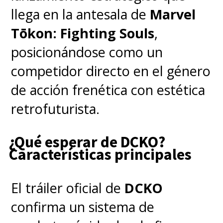
fantásticas" (con doblaje):
llega en la antesala de
Marvel
Yoshihito es un joven normal
Tōkon: Fighting Souls
,
que intenta ganarse la vida
posicionándose como un
rentando los cuartos de su casa.
competidor directo en el género
Un día, conoce a su primera
de acción frenética con estética
inquilina, Lili, pero luego
retrofuturista.
descubre que es licántropa. La
misma noche, los ataca una
¿Qué esperar de DCKO?
Características principales
vampira, Vivian.
"La novia del maestro
El tráiler oficial de
DCKO
Nobunaga":
Nobunaga es un
confirma un sistema de
maestro de secundaria soltero.