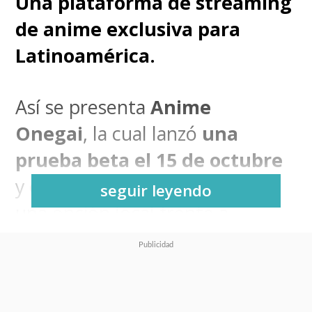
Una plataforma de streaming
de anime exclusiva para
Latinoamérica.
Así se presenta
Anime
Onegai
, la cual lanzó
una
prueba beta el 15 de octubre
y que busca presentarse como
seguir leyendo
una opción local frente a
gigantes como
Crunchyroll
y
hasta
Funimation
, la cual se
lanzará en Brasil y México en