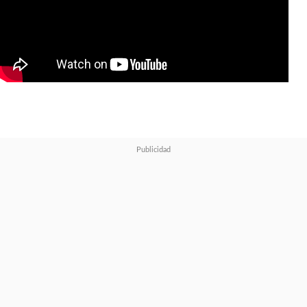
de una chica de su anime
favorito. Esa noche, la figura
cobra vida. Sigue la vida amorosa
de figura y hombre.
"Policía de Redes Sociales":
Sigue las aventuras de la policía
de redes sociales, resolviendo los
problemas que toda persona
encuentra en la comunicación
interpersonal llevada a cabo por
estos medios.