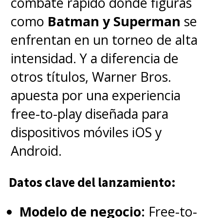
combate rápido donde figuras
Un día, aparece Kichou, una niña
como
Batman y Superman
se
de 14 años haciéndose llamar su
enfrentan en un torneo de alta
esposa. Lo sorprendente es que
intensidad. Y a diferencia de
al parecer ella vino de la era
Sengoku, y ¡cree que Nobunaga
otros títulos, Warner Bros.
es el mismo personaje histórico
apuesta por una experiencia
de Oda Nobunaga!
free-to-play diseñada para
"Himoute House":
La serie
dispositivos móviles iOS y
sigue a cinco chicas que viven
Android.
juntas y su vida diaria. Además,
Datos clave del lanzamiento:
todas tienen un poder secreto.
Modelo de negocio:
Free-to-