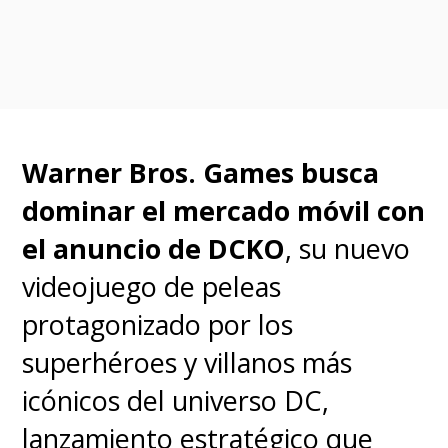
dormitorio.
"Ahí está el cuello de botella":
Hot Hot Mart es un minisúper
local que vende platillos caseros.
La historia gira en torno a los
Warner Bros. Games busca
trabajadores perezosos del
dominar el mercado móvil con
minisúper y el misterioso
el anuncio de DCKO
, su nuevo
protagonista, Muto,
videojuego de peleas
presentando los problemas de
protagonizado por los
comunicación en el mundo
superhéroes y villanos más
moderno.
icónicos del universo DC,
"Registro de criaturas
lanzamiento estratégico que