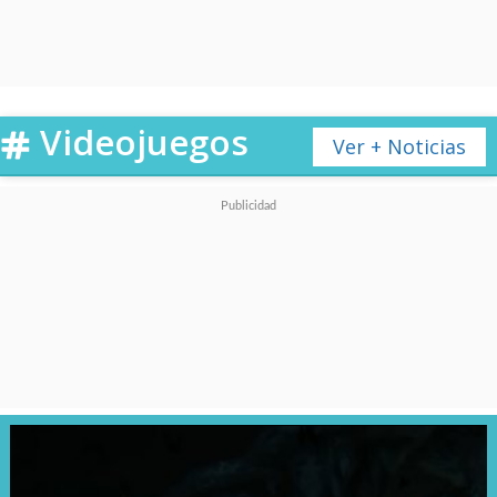
Latinoamérica, aunque cuenta
con inversión japonesa, según
informó
Milenio
.
Videojuegos
Ver + Noticias
Además,
algunas series
contarán con doblaje
realizado por la propia
plataforma, ya que poseen
estudio propio para este
trabajo; y también tendrá
anime en simulcast, "estreno
simultáneo" con Japón.