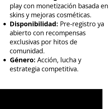
play con monetización basada en
Y próximamente llegarán:
skins y mejoras cosméticas.
Disponibilidad:
Pre-registro ya
"Joshi Kausei":
Este anime sin
abierto con recompensas
diálogo sigue a tres chicas de
exclusivas por hitos de
preparatoria normales y su vida
comunidad.
diaria. Toda comunicación se
Género:
Acción, lucha y
lleva a cabo a través de sus
estrategia competitiva.
divertidas expresiones y gestos.
"Chou Kadou Girl - Súper
Chica Móvil 1/6":
Haruto
Bouida es un otaku hardcore. Un
día, consiguió su primera figura,