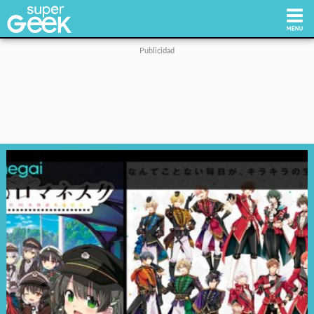
Inicio
Tecnología
Videojuegos
Reviews
Cultura Pop
Streaming
Síguenos: