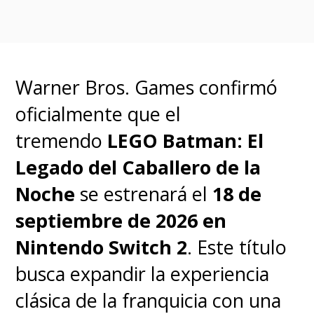
duelo de máscaras.
¿Podrá
Batman eludir a la policía,
capturar al Fantasma y
Warner Bros. Games confirmó
limpiar su nombre?
oficialmente que el
tremendo
LEGO Batman: El
Hoy pueden revivir esta
Legado del Caballero de la
grandiosa película en el
Noche
se estrenará el
18 de
streaming HBO Max
, junto con
septiembre de 2026 en
La Serie Animada y todas las
Nintendo Switch 2
. Este título
series derivadas.
busca expandir la experiencia
clásica de la franquicia con una