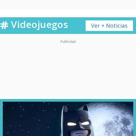
sábado 2 de diciembre a las
17:00 horas
.
Videojuegos
Ver + Noticias
La película de 1993, el primer
estreno cinematográfico de
Warner Bros. Animation, fue un
fracaso de taquilla, explicado
también en la pésima promoción
y la decisión de última hora de
lanzarse en cines.
Sin embargo,
fue todo un éxito en sus
diversos formatos caseros y