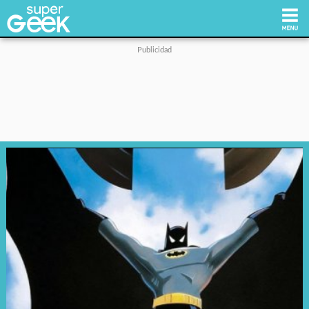
Inicio
Tecnología
Videojuegos
Reviews
Cultura Pop
Streaming
Síguenos: