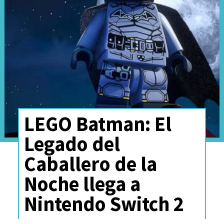
LEGO Batman: El
Legado del
Caballero de la
Con mucho humor, la gran
Noche llega a
galería de villanos y guiños a
Nintendo Switch 2
otras encarnaciones del Cruzado