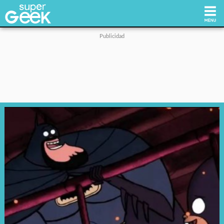
Inicio
Tecnología
Videojuegos
Reviews
Cultura Pop
Streaming
Síguenos: