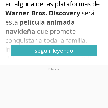
en alguna de las plataformas de
Warner Bros. Discovery
será
esta
película animada
navideña
que promete
conquistar a toda la familia,
incluyendo a la gran fanaticada
seguir leyendo
del personaje creado por
Bill
Finger
con
Bob Kane
.
Merry Little Batman
presentó
este martes su primer tráiler de
cara a su estreno programado