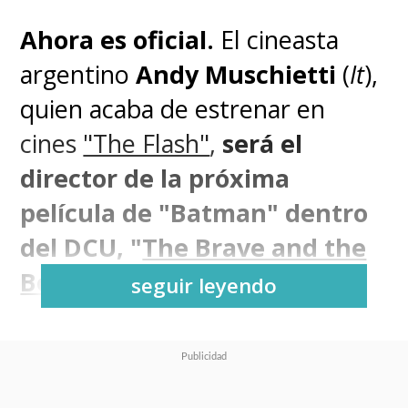
Ahora es oficial.
El cineasta
argentino
Andy Muschietti
(
It
),
quien acaba de estrenar en
cines
"The Flash"
,
será el
director de la próxima
película de "Batman" dentro
del DCU, "
The Brave and the
Bold
"
.
seguir leyendo
Muschietti dejó una buena
impresión en
DC Studios
con su