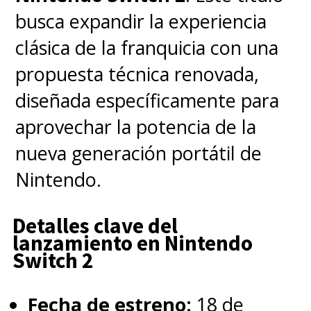
'Robin' preferido. Está basado
busca expandir la experiencia
en el cómic de
Grant Morrison
,
clásica de la franquicia con una
que es una de mis etapas
propuesta técnica renovada,
favoritas de 'Batman'. Lo
diseñada específicamente para
estamos preparando ahora
aprovechar la potencia de la
mismo".
nueva generación portátil de
Nintendo.
Y Safran puso la guinda de la
torta: "Esto va a contar con
Detalles clave del
lanzamiento en Nintendo
otros miembros de la extensa
Switch 2
'BatiFamilia'. Simplemente
porque sentimos que han sido
Fecha de estreno:
18 de