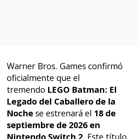
presentará a un nuevo
"Batman" en la continuidad
oficial del Universo DC
,
pero, tal como aclaró el propio
Gunn, "
esta es la historia de
'Damian Wayne', que es el
Warner Bros. Games confirmó
verdadero hijo de 'Batman'
oficialmente que el
que no sabía que existía
tremendo
LEGO Batman: El
durante los primeros ocho a
Legado del Caballero de la
diez años de su vida. Fue
Noche
se estrenará el
18 de
criado como un pequeño
septiembre de 2026 en
homicida y asesino
. Es mi
Nintendo Switch 2
. Este título