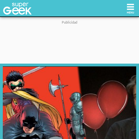
Inicio
Tecnología
Videojuegos
Reviews
Cultura Pop
Streaming
Síguenos: