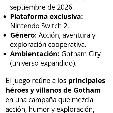
dejados fuera de las historias de
septiembre de 2026.
Batman en el cine durante
Plataforma exclusiva:
demasiado tiempo".
Lo
Nintendo Switch 2.
interesante es que aquella
Género:
Acción, aventura y
elogiada etapa de Morrison
exploración cooperativa.
tuvo a "Dick Grayson" como
Ambientación:
Gotham City
"Batman". Ojo ahí
.
(universo expandido).
El juego reúne a los
principales
héroes y villanos de Gotham
en una campaña que mezcla
acción, humor y exploración,